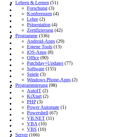
Lehren & Lernen
(51)
Forschung
(3)
Konferenzen
(4)
Lehre
(2)
Präsentation
(4)
Zertifizierung
(42)
Programme
(336)
Android-Apps
(29)
Eigene Tools
(13)
iOS-Apps
(8)
Office
(90)
Patchday+Updates
(77)
Software
(155)
Spiele
(3)
Windows Phone-Apps
(2)
Programmierung
(98)
AutoIT
(2)
KiXtart
(2)
PHP
(3)
Power Automate
(1)
Powershell
(67)
VB.NET
(11)
VBA
(10)
VBS
(10)
Server
(166)