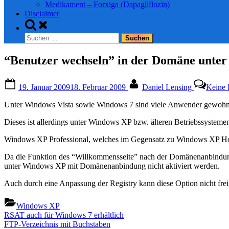
Medikament – Forxiga (Dapagliflozin)
Disclaimer
Toggle
search
Suchen
form
nach:
“Benutzer wechseln” in der Domäne unter
Posted
By
19. Januar 2009
18. Februar 2009
Daniel Lensing
Keine
on
Unter Windows Vista sowie Windows 7 sind viele Anwender gewohnt 
Dieses ist allerdings unter Windows XP bzw. älteren Betriebssystemen
Windows XP Professional, welches im Gegensatz zu Windows XP Hom
Da die Funktion des “Willkommensseite” nach der Domänenanbindung 
unter Windows XP mit Domänenanbindung nicht aktiviert werden.
Auch durch eine Anpassung der Registry kann diese Option nicht fr
Windows XP
Beitragsnavigation
Previous
RSAT auch für Windows 7 erhältlich
Post:
Next
FTP-Verzeichnis mit Buchstaben