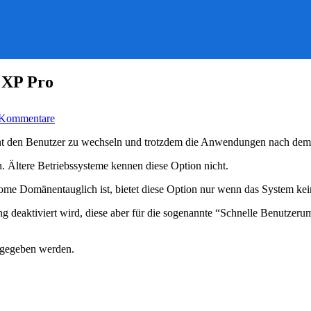
 XP Pro
zu
 Kommentare
“Benutzer
wechseln”
den Benutzer zu wechseln und trotzdem die Anwendungen nach dem We
in
der
. Ältere Betriebssysteme kennen diese Option nicht.
Domäne
unter
e Domänentauglich ist, bietet diese Option nur wenn das System ke
XP
Pro
deaktiviert wird, diese aber für die sogenannte “Schnelle Benutzeru
eigegeben werden.