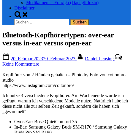
Medikament – Forxiga (Dapagliflozin)
Disclaimer
Toggle
search
Suchen
form
nach:
Bluetooth-Kopfhörertypen: over-ear
versus in-ear versus open-ear
Posted
By
20. Februar 2023
20. Februar 2023
Daniel Lensing
on
zu
Keine Kommentare
Bluetooth-
Kopfhörertypen:
Kopfhörer von 2 Händen gehalten – Photo by Foto von cottonbro
over-
studio
ear
https://www.instagram.com/cottonbro/
versus
Ich nutze 3 verschiedene Kopfhörer. Am Wochenende wurde ich
in-
gefragt, warum ich verschiedene Modelle nutze. Natürlich habe ich
ear
diese nicht alle zur selben Zeit gekauft, sondern die haben sich
versus
„gesammelt“.
open-
ear
Over-Ear: Bose QuietComfort 35
In-Ear: Samsung Galaxy Buds SM-R170 / Samsung Galaxy
Buds Pro SM-R190