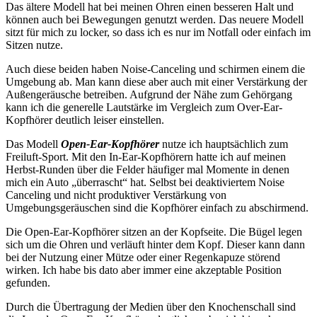
Das ältere Modell hat bei meinen Ohren einen besseren Halt und
können auch bei Bewegungen genutzt werden. Das neuere Modell
sitzt für mich zu locker, so dass ich es nur im Notfall oder einfach im
Sitzen nutze.
Auch diese beiden haben Noise-Canceling und schirmen einem die
Umgebung ab. Man kann diese aber auch mit einer Verstärkung der
Außengeräusche betreiben. Aufgrund der Nähe zum Gehörgang
kann ich die generelle Lautstärke im Vergleich zum Over-Ear-
Kopfhörer deutlich leiser einstellen.
Das Modell
Open-Ear-Kopfhörer
nutze ich hauptsächlich zum
Freiluft-Sport. Mit den In-Ear-Kopfhörern hatte ich auf meinen
Herbst-Runden über die Felder häufiger mal Momente in denen
mich ein Auto „überrascht“ hat. Selbst bei deaktiviertem Noise
Canceling und nicht produktiver Verstärkung von
Umgebungsgeräuschen sind die Kopfhörer einfach zu abschirmend.
Die Open-Ear-Kopfhörer sitzen an der Kopfseite. Die Bügel legen
sich um die Ohren und verläuft hinter dem Kopf. Dieser kann dann
bei der Nutzung einer Mütze oder einer Regenkapuze störend
wirken. Ich habe bis dato aber immer eine akzeptable Position
gefunden.
Durch die Übertragung der Medien über den Knochenschall sind