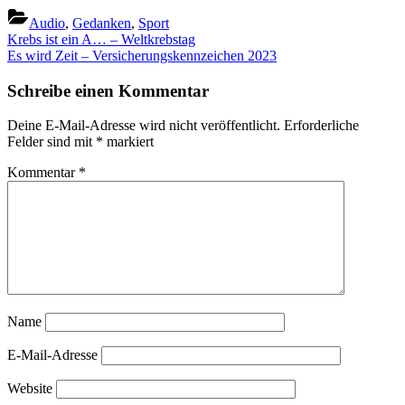
Audio
,
Gedanken
,
Sport
Beitragsnavigation
Previous
Krebs ist ein A… – Weltkrebstag
Post:
Next
Es wird Zeit – Versicherungskennzeichen 2023
Post:
Schreibe einen Kommentar
Deine E-Mail-Adresse wird nicht veröffentlicht.
Erforderliche
Felder sind mit
*
markiert
Kommentar
*
Name
E-Mail-Adresse
Website