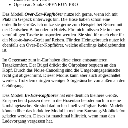
Open-ear: Shokz OPENRUN PRO
Das Modell
Over-Ear-Kopfhörer
nutze ich gerne, wenn ich mit
Platz im Gepäck unterwegs bin. Die Bose haben schon eine
ordentliche Größe. Ich nutze sie gerne zum Beispiel bei Reisen mit
der Deutschen Bahn oder in Hotels. Für mich müssen Sie in einer
vernünftigen Tasche transportiert werden. Sie sind für mich eher für
ein Nice-to-have-Gerät auf Reisen. Für den Heimgebrauch nutze ich
ebenfalls ein Over-Ear-Kopfhörer, welche allerdings kabelgebunden
ist.
Im Gegensatz zum in-Ear haben diese einen entspannteren
Tragekomfort. Der Bügel drückt die Ohrpolster bequem an den
Kopf. Durch das Noise-Canceling sind die Umgebungsgeräusche
recht gut abgeschirmt. Dieser Modus kann aber auch abgeschaltet
werden. Trotzdem dringen weniger Störgeräusche von außen an den
Gehörgang.
Das Modell
In-Ear-Kopfhörer
hat eine deutlich kleinere Größe.
Entsprechend passen diese in die Hosentasche oder auch in meine
Umhängetasche. Sie sind dadurch schnell verfügbar. Beide Modelle
können über das induktive Modul in meinem Samsung-Mobiltelefon
geladen werden. Dieses ist manchmal hilfreich, wenn man den
Ladevorgang vergessen hat.