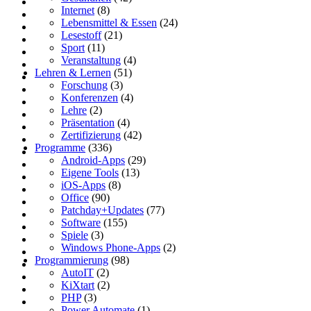
Internet
(8)
Lebensmittel & Essen
(24)
Lesestoff
(21)
Sport
(11)
Veranstaltung
(4)
Lehren & Lernen
(51)
Forschung
(3)
Konferenzen
(4)
Lehre
(2)
Präsentation
(4)
Zertifizierung
(42)
Programme
(336)
Android-Apps
(29)
Eigene Tools
(13)
iOS-Apps
(8)
Office
(90)
Patchday+Updates
(77)
Software
(155)
Spiele
(3)
Windows Phone-Apps
(2)
Programmierung
(98)
AutoIT
(2)
KiXtart
(2)
PHP
(3)
Power Automate
(1)