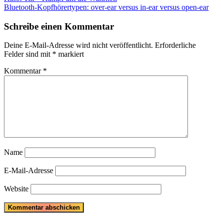
Post:
Next
Bluetooth-Kopfhörertypen: over-ear versus in-ear versus open-ear
Post:
Schreibe einen Kommentar
Deine E-Mail-Adresse wird nicht veröffentlicht.
Erforderliche
Felder sind mit
*
markiert
Kommentar
*
Name
E-Mail-Adresse
Website