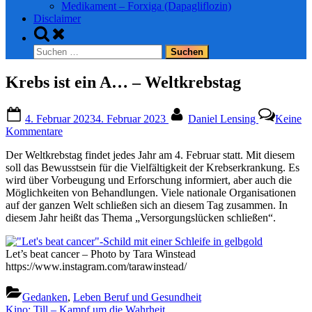
Medikament – Forxiga (Dapagliflozin)
Disclaimer
Toggle
search
Suchen
form
nach:
Krebs ist ein A… – Weltkrebstag
Posted
By
4. Februar 2023
4. Februar 2023
Daniel Lensing
Keine
on
zu
Kommentare
Krebs
Der Weltkrebstag findet jedes Jahr am 4. Februar statt. Mit diesem
ist
soll das Bewusstsein für die Vielfältigkeit der Krebserkrankung. Es
ein
wird über Vorbeugung und Erforschung informiert, aber auch die
A…
Möglichkeiten von Behandlungen. Viele nationale Organisationen
–
auf der ganzen Welt schließen sich an diesem Tag zusammen. In
Weltkrebstag
diesem Jahr heißt das Thema „Versorgungslücken schließen“.
Let’s beat cancer – Photo by Tara Winstead
https://www.instagram.com/tarawinstead/
Gedanken
,
Leben Beruf und Gesundheit
Beitragsnavigation
Previous
Kino: Till – Kampf um die Wahrheit