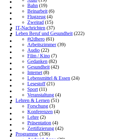
Bahn
(19)
Beinarbeit
(6)
Flugzeug
(4)
Zweirad
(15)
IT-Nachrichten
(37)
Leben Beruf und Gesundheit
(222)
#t2dhero
(61)
Arbeitszimmer
(39)
Audio
(22)
Film / Kino
(7)
Gedanken
(82)
Gesundheit
(42)
Internet
(8)
Lebensmittel & Essen
(24)
Lesestoff
(21)
Sport
(11)
Veranstaltung
(4)
Lehren & Lernen
(51)
Forschung
(3)
Konferenzen
(4)
Lehre
(2)
Präsentation
(4)
Zertifizierung
(42)
Programme
(336)