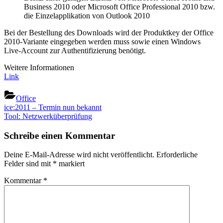
Business 2010 oder Microsoft Office Professional 2010 bzw.
die Einzelapplikation von Outlook 2010
Bei der Bestellung des Downloads wird der Produktkey der Office
2010-Variante eingegeben werden muss sowie einen Windows
Live-Account zur Authentifizierung benötigt.
Weitere Informationen
Link
Office
Beitragsnavigation
Previous
ice:2011 – Termin nun bekannt
Post:
Next
Tool: Netzwerküberprüfung
Post:
Schreibe einen Kommentar
Deine E-Mail-Adresse wird nicht veröffentlicht.
Erforderliche
Felder sind mit
*
markiert
Kommentar
*