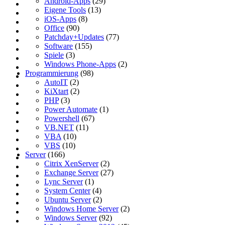
Android-Apps
(29)
Eigene Tools
(13)
iOS-Apps
(8)
Office
(90)
Patchday+Updates
(77)
Software
(155)
Spiele
(3)
Windows Phone-Apps
(2)
Programmierung
(98)
AutoIT
(2)
KiXtart
(2)
PHP
(3)
Power Automate
(1)
Powershell
(67)
VB.NET
(11)
VBA
(10)
VBS
(10)
Server
(166)
Citrix XenServer
(2)
Exchange Server
(27)
Lync Server
(1)
System Center
(4)
Ubuntu Server
(2)
Windows Home Server
(2)
Windows Server
(92)