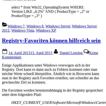
select * from Win32_OperatingSystem WHERE
Version LIKE „6.2%“ AND ( ProductType = „2“ or
ProductType = „3“ )
Windows 7
,
Windows 8
,
Windows Server
,
Windows Server
2012
,
Windows Vista
,
Windows XP
Registry-Favoriten können hilfreich sein
Posted
By
14. April 2013
13. April 2013
Daniel Lensing
Keine
on
zu
Kommentare
Registry-
Einige Applikationen unter Windows verewigen sich in der
Favoriten
Registry. Dort kann es dann auch zu Fehlern kommen oder man
können
möchte Werte schnell überprüfen. Ähnlich wie in Browsern kann
hilfreich
man in der Registry auch Favoriten erstellen, um schneller an das
sein
gewünschte Ziel zu kommen.
Die Favoriten werden benutzerabhängig in der Registry gespeichert
unter dem folgenden Pfad:
HKEY_CURRENT_USER\Software\Microsoft\Windows\CurrentVe