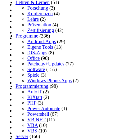
Lehren & Lernen
(51)
Forschung
(3)
Konferenzen
(4)
Lehre
(2)
Präsentation
(4)
Zertifizierung
(42)
Programme
(336)
Android-Apps
(29)
Eigene Tools
(13)
iOS-Apps
(8)
Office
(90)
Patchday+Updates
(77)
Software
(155)
Spiele
(3)
Windows Phone-Apps
(2)
Programmierung
(98)
AutoIT
(2)
KiXtart
(2)
PHP
(3)
Power Automate
(1)
Powershell
(67)
VB.NET
(11)
VBA
(10)
VBS
(10)
Server
(166)