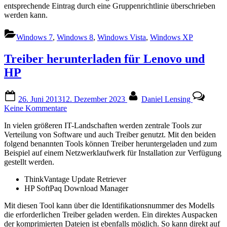
entsprechende Eintrag durch eine Gruppenrichtlinie überschrieben
werden kann.
Windows 7
,
Windows 8
,
Windows Vista
,
Windows XP
Treiber herunterladen für Lenovo und
HP
Posted
By
26. Juni 2013
12. Dezember 2023
Daniel Lensing
on
zu
Keine Kommentare
Treiber
In vielen größeren IT-Landschaften werden zentrale Tools zur
herunterladen
Verteilung von Software und auch Treiber genutzt. Mit den beiden
für
folgend benannten Tools können Treiber heruntergeladen und zum
Lenovo
Beispiel auf einem Netzwerklaufwerk für Installation zur Verfügung
und
gestellt werden.
HP
ThinkVantage Update Retriever
HP SoftPaq Download Manager
Mit diesen Tool kann über die Identifikationsnummer des Modells
die erforderlichen Treiber geladen werden. Ein direktes Auspacken
der komprimierten Dateien ist ebenfalls möglich. So kann direkt auf