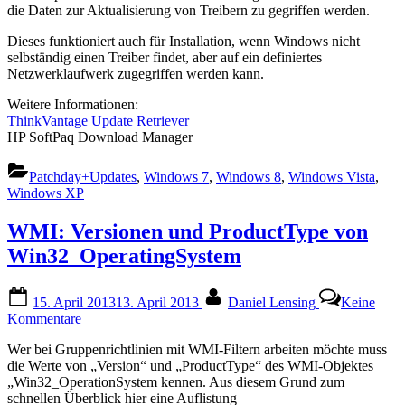
die Daten zur Aktualisierung von Treibern zu gegriffen werden.
Dieses funktioniert auch für Installation, wenn Windows nicht
selbständig einen Treiber findet, aber auf ein definiertes
Netzwerklaufwerk zugegriffen werden kann.
Weitere Informationen:
ThinkVantage Update Retriever
HP SoftPaq Download Manager
Patchday+Updates
,
Windows 7
,
Windows 8
,
Windows Vista
,
Windows XP
WMI: Versionen und ProductType von
Win32_OperatingSystem
Posted
By
15. April 2013
13. April 2013
Daniel Lensing
Keine
on
zu
Kommentare
WMI:
Wer bei Gruppenrichtlinien mit WMI-Filtern arbeiten möchte muss
Versionen
die Werte von „Version“ und „ProductType“ des WMI-Objektes
und
„Win32_OperationSystem kennen. Aus diesem Grund zum
ProductType
schnellen Überblick hier eine Auflistung
von