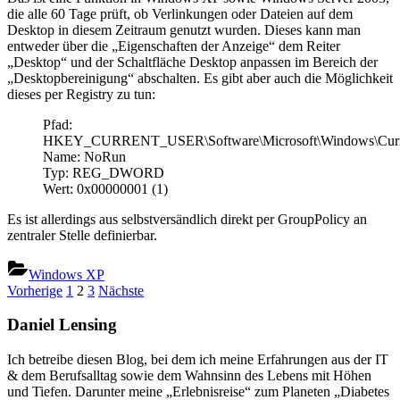
die alle 60 Tage prüft, ob Verlinkungen oder Dateien auf dem
Desktop in diesem Zeitraum genutzt wurden. Dieses kann man
entweder über die „Eigenschaften der Anzeige“ dem Reiter
„Desktop“ und der Schaltfläche Desktop anpassen im Bereich der
„Desktopbereinigung“ abschalten. Es gibt aber auch die Möglichkeit
dieses per Registry zu tun:
Pfad:
HKEY_CURRENT_USER\Software\Microsoft\Windows\Current
Name: NoRun
Typ: REG_DWORD
Wert: 0x00000001 (1)
Es ist allerdings aus selbstversändlich direkt per GroupPolicy an
zentraler Stelle definierbar.
Windows XP
Seitennummerierung
Vorherige
1
2
3
Nächste
der
Daniel Lensing
Beiträge
Ich betreibe diesen Blog, bei dem ich meine Erfahrungen aus der IT
& dem Berufsalltag sowie dem Wahnsinn des Lebens mit Höhen
und Tiefen. Darunter meine „Erlebnisreise“ zum Planeten „Diabetes