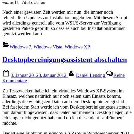
wuauclt /detectnow
Nach einer gewissen Zeit werden mir nun, die immer noch
fehlerhaften Updates zur Installation angeboten. Mit diesem Skript
wird allerdings generell alle vom WSUS-Server zur Verfügung
gestellten Pakete geprüft, so dass es auch bei Installationsroutinen
genutzt werden kann.
Windows 7
,
Windows Vista
,
Windows XP
Desktopbereinigungsassistent abschalten
Posted
By
3. Januar 2012
3. Januar 2012
Daniel Lensing
Keine
on
zu
Kommentare
Desktopbereinigungsassistent
Zu Testzwecken habe ich ein virtuelles Windows XP-System im
abschalten
Einsatz, welches natürlich nur noch selten zum Einsatz kommt,
allerdings die wichtigsten Daten auf dem Desktop hinterlegt sind.
Bei fast jedem Start werde ich vom Desktopbereinigungsassistenten
nun darauf hingewiesen, dass Daten auf meinem Desktop liegen, die
ich länger nicht genutzt habe und ob ich diese nicht „aufräumen“
möchte.
Das ist eine Funktion in Windows XP sowie Windows Server 2003,