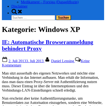
Medikament – Forxiga (Dapagliflozin)
Disclaimer
Toggle
search
Suchen
form
nach:
Kategorie:
Windows XP
IE: Automatische Browseranmeldung
behindert Proxy
Posted
By
2. Juli 2013
3. Juli 2013
Daniel Lensing
Keine
on
zu
Kommentare
IE:
Man sitzt ausserhalb des eigenen Netzwerkes und möchte eine
Automatische
Verbindung in das Internet aufbauen. Man erhält die Information,
Browseranmeldung
dass man dazu einen Proxy-Server mit Authentifizierung nutzen
behindert
muss. Dieser Eintrag ist über die Internetoptionen und den
Proxy
Verbindungs-LAN-Einstellungen schnell erledigt.
Nun erscheint aber keine Authentifizerungsmaske, um
Benutzerdaten zur Autorisation einzugeben, sondern eine Webseite,