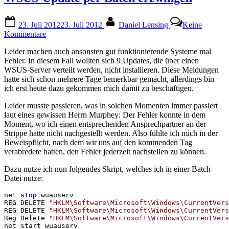
Posted
By
23. Juli 2012
23. Juli 2012
Daniel Lensing
Keine
on
zu
Kommentare
WSUS-
Leider machen auch ansonsten gut funktionierende Systeme mal
Update
Fehler. In diesem Fall wollten sich 9 Updates, die über einen
per
WSUS-Server verteilt werden, nicht installieren. Diese Meldungen
Batch
hatte sich schon mehrere Tage bemerkbar gemacht, allerdings bin
erzwingen
ich erst heute dazu gekommen mich damit zu beschäftigen.
Leider musste passieren, was in solchen Momenten immer passiert
laut eines gewissen Herrn Murphey: Der Fehler konnte in dem
Moment, wo ich einen entsprechenden Ansprechpartner an der
Strippe hatte nicht nachgestellt werden. Also fühlte ich mich in der
Beweispflicht, nach dem wir uns auf den kommenden Tag
verabredete hatten, den Fehler jederzeit nachstellen zu können.
Dazu nutze ich nun folgendes Skript, welches ich in einer Batch-
Datei nutze:
net 
stop
 wuauserv

REG DELETE 
"HKLM\Software\Microsoft\Windows\CurrentVers
REG DELETE 
"HKLM\Software\Microsoft\Windows\CurrentVers
Reg Delete 
"HKLM\Software\Microsoft\Windows\CurrentVers
net start wuauserv
