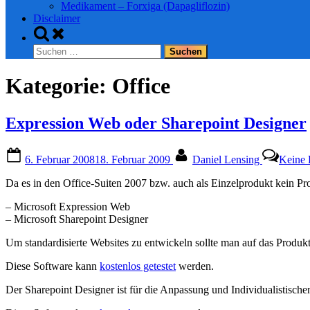
Medikament – Forxiga (Dapagliflozin)
Disclaimer
Toggle
search
Suchen
form
nach:
Kategorie:
Office
Expression Web oder Sharepoint Designer
Posted
By
6. Februar 2008
18. Februar 2009
Daniel Lensing
Keine
on
Da es in den Office-Suiten 2007 bzw. auch als Einzelprodukt kein Pro
– Microsoft Expression Web
– Microsoft Sharepoint Designer
Um standardisierte Websites zu entwickeln sollte man auf das Produk
Diese Software kann
kostenlos getestet
werden.
Der Sharepoint Designer ist für die Anpassung und Individualistische