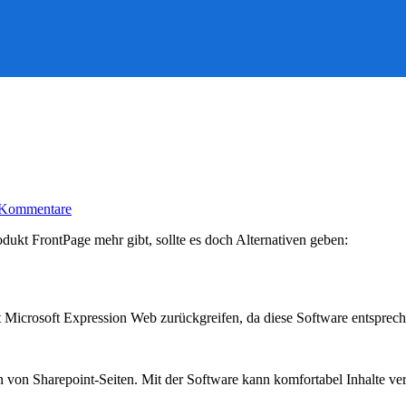
zu
 Kommentare
Expression
Web
dukt FrontPage mehr gibt, sollte es doch Alternativen geben:
oder
Sharepoint
Designer
t Microsoft Expression Web zurückgreifen, da diese Software entsprec
n von Sharepoint-Seiten. Mit der Software kann komfortabel Inhalte ve