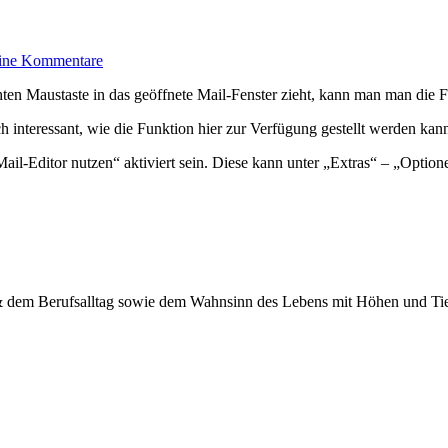
zu
ine Kommentare
Datei
als
hten Maustaste in das geöffnete Mail-Fenster zieht, kann man man die F
Hyperlink
in
h interessant, wie die Funktion hier zur Verfügung gestellt werden kan
Outlook
einfügen
il-Editor nutzen“ aktiviert sein. Diese kann unter „Extras“ – „Optio
 & dem Berufsalltag sowie dem Wahnsinn des Lebens mit Höhen und Tief