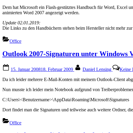
Dem hat Microsoft ein Flash-gestütztes Handbuch für Word, Excel un
animierten Word 2007 angezeigt werden.
Update 02.01.2019:
Die Links zu den Handbüchern stehen beim Hersteller nicht mehr zur
Office
Outlook 2007-Signaturen unter Windows V
Posted
By
15. Januar 2008
18. Februar 2009
Daniel Lensing
Keine
on
Da ich leider mehrere E-Mail-Konten mit meinem Outlook-Client abge
Nun musste ich leider mein Notebook aufgrund von Treiberproblemen 
C:\Users\<Benutzername>\AppData\Roaming\Microsoft\Signatures
Dort findet man die Signaturen und teilweise auch weitere Ordner, di
Office