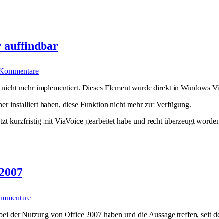
r auffindbar
zu
 Kommentare
Sprachsteuerung
in
7 nicht mehr implementiert. Dieses Element wurde direkt in Windows Vi
Office
2007
r installiert haben, diese Funktion nicht mehr zur Verfügung.
nicht
mehr
zt kurzfristig mit ViaVoice gearbeitet habe und recht überzeugt worden 
auffindbar
 2007
zu
ommentare
Interaktives
Referenzhandbuch
bei der Nutzung von Office 2007 haben und die Aussage treffen, seit d
für