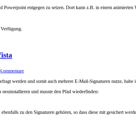
Office
d Powerpoint entgegen zu setzen. Dort kann z.B. in einem animierten
2007
 Verfügung.
ista
zu
 Kommentare
Outlook
2007-
fragt werden und somit auch mehrere E-Mail-Signaturen nutze, habe ic
Signaturen
unter
neuinstallieren und musste den Pfad wiederfinden:
Windows
Vista
e ebenfalls zu den Signaturen gehören, so dass diese mit gesichert wer