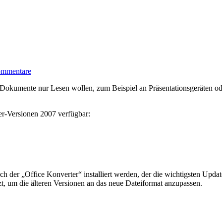
zu
ommentare
Office
Viewer
-Dokumente nur Lesen wollen, zum Beispiel an Präsentationsgeräten od
2007
für
jeden
er-Versionen 2007 verfügbar:
Zweck
 der „Office Konverter“ installiert werden, der die wichtigsten Updat
t, um die älteren Versionen an das neue Dateiformat anzupassen.