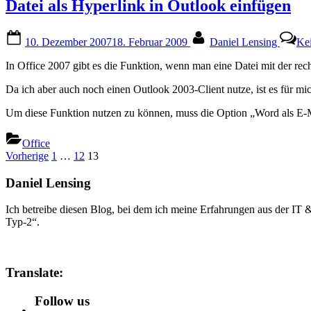
Datei als Hyperlink in Outlook einfügen
Posted
By
10. Dezember 2007
18. Februar 2009
Daniel Lensing
Ke
on
In Office 2007 gibt es die Funktion, wenn man eine Datei mit der rec
Da ich aber auch noch einen Outlook 2003-Client nutze, ist es für mic
Um diese Funktion nutzen zu können, muss die Option „Word als E-Ma
Office
Seitennummerierung
Vorherige
1
…
12
13
der
Daniel Lensing
Beiträge
Ich betreibe diesen Blog, bei dem ich meine Erfahrungen aus der IT
Typ-2“.
Translate:
Follow us