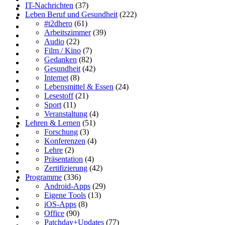
IT-Nachrichten
(37)
Leben Beruf und Gesundheit
(222)
#t2dhero
(61)
Arbeitszimmer
(39)
Audio
(22)
Film / Kino
(7)
Gedanken
(82)
Gesundheit
(42)
Internet
(8)
Lebensmittel & Essen
(24)
Lesestoff
(21)
Sport
(11)
Veranstaltung
(4)
Lehren & Lernen
(51)
Forschung
(3)
Konferenzen
(4)
Lehre
(2)
Präsentation
(4)
Zertifizierung
(42)
Programme
(336)
Android-Apps
(29)
Eigene Tools
(13)
iOS-Apps
(8)
Office
(90)
Patchday+Updates
(77)