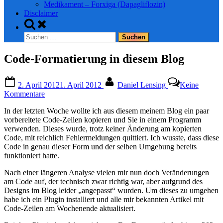
Medikament – Forxiga (Dapagliflozin)
Disclaimer
Toggle
search
Suchen
form
nach:
Code-Formatierung in diesem Blog
Posted
By
2. April 2012
1. April 2012
Daniel Lensing
Keine
on
zu
Kommentare
Code-
In der letzten Woche wollte ich aus diesem meinem Blog ein paar
Formatierung
vorbereitete Code-Zeilen kopieren und Sie in einem Programm
in
verwenden. Dieses wurde, trotz keiner Änderung am kopierten
diesem
Code, mit reichlich Fehlermeldungen quittiert. Ich wusste, dass diese
Blog
Code in genau dieser Form und der selben Umgebung bereits
funktioniert hatte.
Nach einer längeren Analyse vielen mir nun doch Veränderungen
am Code auf, der technisch zwar richtig war, aber aufgrund des
Designs im Blog leider „angepasst“ wurden. Um dieses zu umgehen
habe ich ein Plugin installiert und alle mir bekannten Artikel mit
Code-Zeilen am Wochenende aktualisiert.