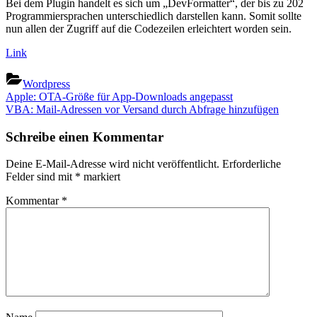
Bei dem Plugin handelt es sich um „DevFormatter“, der bis zu 202
Programmiersprachen unterschiedlich darstellen kann. Somit sollte
nun allen der Zugriff auf die Codezeilen erleichtert worden sein.
Link
Wordpress
Beitragsnavigation
Previous
Apple: OTA-Größe für App-Downloads angepasst
Post:
Next
VBA: Mail-Adressen vor Versand durch Abfrage hinzufügen
Post:
Schreibe einen Kommentar
Deine E-Mail-Adresse wird nicht veröffentlicht.
Erforderliche
Felder sind mit
*
markiert
Kommentar
*