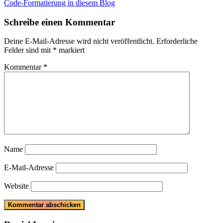
Post:
Next
Code-Formatierung in diesem Blog
Post:
Schreibe einen Kommentar
Deine E-Mail-Adresse wird nicht veröffentlicht.
Erforderliche
Felder sind mit
*
markiert
Kommentar
*
Name
E-Mail-Adresse
Website