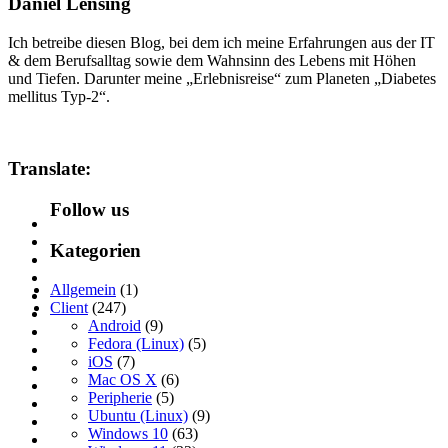
Daniel Lensing
Ich betreibe diesen Blog, bei dem ich meine Erfahrungen aus der IT
& dem Berufsalltag sowie dem Wahnsinn des Lebens mit Höhen
und Tiefen. Darunter meine „Erlebnisreise“ zum Planeten „Diabetes
mellitus Typ-2“.
Translate:
Follow us
Kategorien
Allgemein
(1)
Client
(247)
Android
(9)
Fedora (Linux)
(5)
iOS
(7)
Mac OS X
(6)
Peripherie
(5)
Ubuntu (Linux)
(9)
Windows 10
(63)