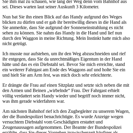
Sie ihm mal zu schauen, wie lang der Weg denn vom Bahnhof aus
sei. Dieses warten laut seiner Auskunft 3 Kilometer.
Nun bat Sie ihn einen Blick auf das Handy aufgrund des Weges
blicken zu dürfen und er gab ihr bereitwillig dieses in die Hand als
Sie anmerkte, dass Sie aufgrund der Sonneneinstrahlung es nicht
sehen zu können. Sie nahm das Handy in die Hand und lief nun
durch den Waggon in meine Richtung. Mein Instinkt hatte mich also
nicht getrügt.
Ich musste nur aufstehen, um ihr den Weg abzuschneiden und rief
ihr entgegen, dass Sie da unrechtmäßiges Eigentum in der Hand
hätte und das es ein Diebstahl sei. Bevor Sie mich erreichte, stand
ein weiterer Fahrgast am Ende des Waggons auf und holte Sie ein
und hielt Sie am Arm fest, was mich doch sehr erleichterte.
Er drängte die Frau auf einen Sitzplatz und setzte sich neben die mit
den Armen und Beinen „wirbelnde“ Frau. Der Fahrgast erhielt
völlig verdattert sein Handy wieder und begriff noch immer nicht,
was ihm gerade widerfahren war.
Am nächsten Bahnhof rief ich den Zugbegleiter zu unserem Wagen,
der die Bundespolizei benachrichtigte. Es wurde Anzeige wegen
versuchtem Diebstahl vom Geschädigten erstattet und
Zeugenaussagen aufgenommen. Der Beamte der Bundespolizei
erzählte, dass Sie dieses Vorgehen inzwischenzeit häufiger als