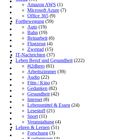
Amazon AWS
(1)
Microsoft Azure
(7)
Office 365
(9)
Fortbewegung
(59)
Auto
(19)
Bahn
(19)
Beinarbeit
(6)
Flugzeug
(4)
Zweirad
(15)
IT-Nachrichten
(37)
Leben Beruf und Gesundheit
(222)
#t2dhero
(61)
Arbeitszimmer
(39)
Audio
(22)
Film / Kino
(7)
Gedanken
(82)
Gesundheit
(42)
Internet
(8)
Lebensmittel & Essen
(24)
Lesestoff
(21)
Sport
(11)
Veranstaltung
(4)
Lehren & Lernen
(51)
Forschung
(3)
Konferenzen
(4)