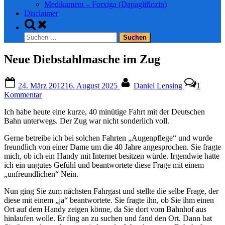
Medikament – Forxiga (Dapagliflozin)
Disclaimer
Toggle
search
Suchen
form
nach:
Neue Diebstahlmasche im Zug
Posted
By
24. März 2012
16. August 2025
Daniel Lensing
1
on
zu
Kommentar
Neue
Ich habe heute eine kurze, 40 minütige Fahrt mit der Deutschen
Diebstahlmasche
Bahn unterwegs. Der Zug war nicht sonderlich voll.
im
Zug
Gerne betreibe ich bei solchen Fahrten „Augenpflege“ und wurde
freundlich von einer Dame um die 40 Jahre angesprochen. Sie fragte
mich, ob ich ein Handy mit Internet besitzen würde. Irgendwie hatte
ich ein ungutes Gefühl und beantwortete diese Frage mit einem
„unfreundlichen“ Nein.
Nun ging Sie zum nächsten Fahrgast und stellte die selbe Frage, der
diese mit einem „ja“ beantwortete. Sie fragte ihn, ob Sie ihm einen
Ort auf dem Handy zeigen könne, da Sie dort vom Bahnhof aus
hinlaufen wolle. Er fing an zu suchen und fand den Ort. Dann bat