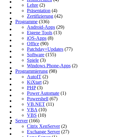
Lehre
(2)
Präsentation
(4)
Zertifizierung
(42)
Programme
(336)
Android-Apps
(29)
Eigene Tools
(13)
iOS-Apps
(8)
Office
(90)
Patchday+Updates
(77)
Software
(155)
Spiele
(3)
Windows Phone-Apps
(2)
Programmierung
(98)
AutoIT
(2)
KiXtart
(2)
PHP
(3)
Power Automate
(1)
Powershell
(67)
VB.NET
(11)
VBA
(10)
VBS
(10)
Server
(166)
Citrix XenServer
(2)
Exchange Server
(27)