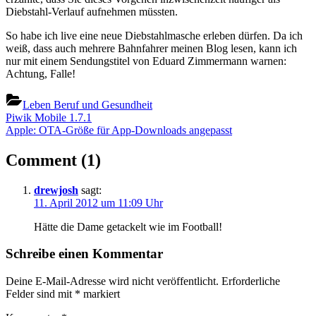
Diebstahl-Verlauf aufnehmen müssten.
So habe ich live eine neue Diebstahlmasche erleben dürfen. Da ich
weiß, dass auch mehrere Bahnfahrer meinen Blog lesen, kann ich
nur mit einem Sendungstitel von Eduard Zimmermann warnen:
Achtung, Falle!
Leben Beruf und Gesundheit
Beitragsnavigation
Previous
Piwik Mobile 1.7.1
Post:
Next
Apple: OTA-Größe für App-Downloads angepasst
Post:
on
Comment
(1)
“Neue
drewjosh
sagt:
Diebstahlmasche
11. April 2012 um 11:09 Uhr
im
Hätte die Dame getackelt wie im Football!
Zug”
Schreibe einen Kommentar
Deine E-Mail-Adresse wird nicht veröffentlicht.
Erforderliche
Felder sind mit
*
markiert