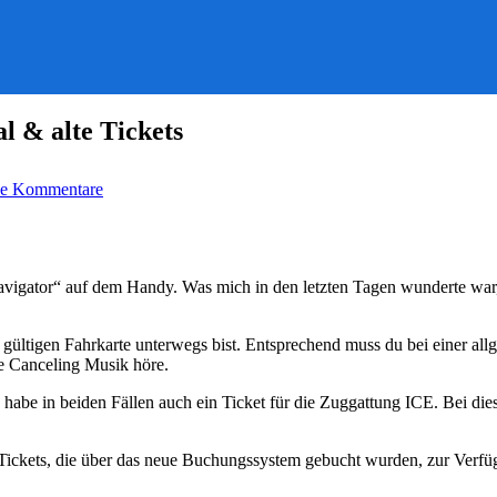
l & alte Tickets
zu
e Kommentare
Der
DB
Navigator,
das
neue
vigator“ auf dem Handy. Was mich in den letzten Tagen wunderte war, 
Buchungsportal
&
alte
gültigen Fahrkarte unterwegs bist. Entsprechend muss du bei einer all
Tickets
e Canceling Musik höre.
be in beiden Fällen auch ein Ticket für die Zuggattung ICE. Bei diese
Tickets, die über das neue Buchungssystem gebucht wurden, zur Verf