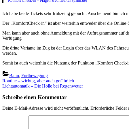
Komfort Check-In – Fragen & Antworten (bahn.de)
Ich habe beide Tickets sehr frühzeitig gebucht. Anscheinend bin ic
Der „KomfortCheck-in“ ist aber weiterhin entweder über die Online-
Man kann aber auch ohne Anmeldung mit der Auftragsnummer auf dem
Verfügung
Die dritte Variante im Zug ist der Login über das WLAN des Fahrz
werden.
Somit ist auch weiterhin die Nutzung der Funktion „Komfort Check-i
Bahn
,
Fortbewegung
Beitragsnavigation
Previous
Routine – wichtig, aber auch gefährlich
Post:
Next
Lichtautomatik – Die Hölle bei Regenwetter
Post:
Schreibe einen Kommentar
Deine E-Mail-Adresse wird nicht veröffentlicht.
Erforderliche Felder 