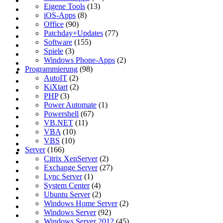
Eigene Tools
(13)
iOS-Apps
(8)
Office
(90)
Patchday+Updates
(77)
Software
(155)
Spiele
(3)
Windows Phone-Apps
(2)
Programmierung
(98)
AutoIT
(2)
KiXtart
(2)
PHP
(3)
Power Automate
(1)
Powershell
(67)
VB.NET
(11)
VBA
(10)
VBS
(10)
Server
(166)
Citrix XenServer
(2)
Exchange Server
(27)
Lync Server
(1)
System Center
(4)
Ubuntu Server
(2)
Windows Home Server
(2)
Windows Server
(92)
Windows Server 2012
(45)