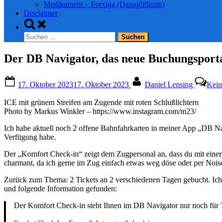
Medikament – Forxiga (Dapagliflozin)
Disclaimer
Toggle
search
Suchen
form
nach:
Der DB Navigator, das neue Buchungsporta
Posted
By
17. Oktober 2023
17. Oktober 2023
Daniel Lensing
Kein
on
ICE mit grünem Streifen am Zugende mit roten Schlußlichtern
Photo by Markus Winkler – https://www.instagram.com/m23/
Ich habe aktuell noch 2 offene Bahnfahrkarten in meiner App „DB Na
Verfügung habe.
Der „Komfort Check-in“ zeigt dem Zugpersonal an, dass du mit einer 
charmant, da ich gerne im Zug einfach etwas weg döse oder per Nois
Zurück zum Thema: 2 Tickets an 2 verschiedenen Tagen gebucht. Ich ha
und folgende Information gefunden:
Der Komfort Check-in steht Ihnen im DB Navigator nur noch für 