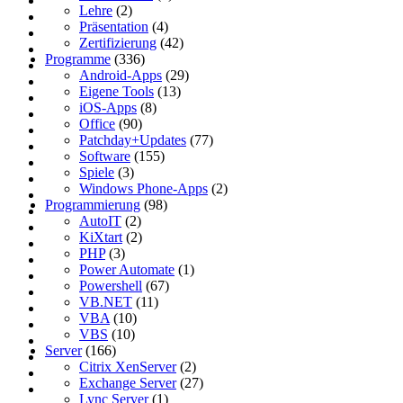
Lehre
(2)
Präsentation
(4)
Zertifizierung
(42)
Programme
(336)
Android-Apps
(29)
Eigene Tools
(13)
iOS-Apps
(8)
Office
(90)
Patchday+Updates
(77)
Software
(155)
Spiele
(3)
Windows Phone-Apps
(2)
Programmierung
(98)
AutoIT
(2)
KiXtart
(2)
PHP
(3)
Power Automate
(1)
Powershell
(67)
VB.NET
(11)
VBA
(10)
VBS
(10)
Server
(166)
Citrix XenServer
(2)
Exchange Server
(27)
Lync Server
(1)