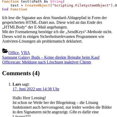
Function
 test(sPath 
As
String
)

    test = 
CreateObject
(
"Scripting.FileSystemObject"
End
Function
Ich lese die Signatur aus dem Standard-Ablagepfad in Form der
gespeicherten HTML-Datei aus. Diese wird an das Ende des
„HTMLBody“ der E-Mail angehangen.
Mit der Formatierung benötige ich die „SendKeys“-Methode nicht.
Dieses wird in einigen Sicherheitsrelevanten Programmen wie
Antiviren-Lösungen als problematisch deklariert.
Office
,
VBA
Beitragsnavigation
Previous
Samsung Galaxy Buds – Keine direkte Beigabe beim Kauf
Post:
Next
Officescan: Meldung nach Löschung inaktiver Clients
Post:
on
Comments
(4)
“E-
Lars
sagt:
Mail
17. Juni 2022 um 14:38 Uhr
mit
Hallo Herr Lensing!
Anhang
Ist schon ne Weile her der Blogeintrag – die Lösung
versenden
funktioniert auch hervorragend, nur leider werden die Bilder
in den Signaturen nicht angezeigt. Gibt es dafür eine
über
Lösung???