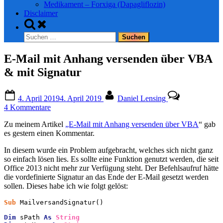
Medikament – Forxiga (Dapagliflozin)
Disclaimer
Toggle
search
Suchen
form
nach:
E-Mail mit Anhang versenden über VBA
& mit Signatur
Posted
By
4. April 2019
4. April 2019
Daniel Lensing
on
zu
4 Kommentare
E-
Zu meinem Artikel
„E-Mail mit Anhang versenden über VBA
“ gab
Mail
es gestern einen Kommentar.
mit
Anhang
In diesem wurde ein Problem aufgebracht, welches sich nicht ganz
versenden
so einfach lösen lies. Es sollte eine Funktion genutzt werden, die seit
über
Office 2013 nicht mehr zur Verfügung steht. Der Befehlsaufruf hätte
VBA
die vordefinierte Signatur an das Ende der E-Mail gesetzt werden
&
sollen. Dieses habe ich wie folgt gelöst:
mit
Signatur
Sub
 MailversandSignatur()

Dim
 sPath 
As
String