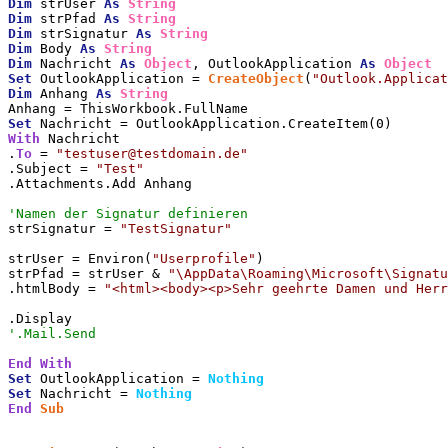
Dim
 strUser 
As
String
Dim
 strPfad 
As
String
Dim
 strSignatur 
As
String
Dim
 Body 
As
String
Dim
 Nachricht 
As
Object
, OutlookApplication 
As
Object
Set
 OutlookApplication = 
CreateObject
(
"Outlook.Applicat
Dim
 Anhang 
As
String
Set
With
 Nachricht

.
To
 = 
"testuser@testdomain.de"
.Subject = 
"Test"
.Attachments.Add Anhang

'Namen der Signatur definieren
strSignatur = 
"TestSignatur"
strUser = Environ(
"Userprofile"
)

strPfad = strUser & 
"\AppData\Roaming\Microsoft\Signatu
.htmlBody = 
"<html><body><p>Sehr geehrte Damen und Herr
'.Mail.Send
End
With
Set
 OutlookApplication = 
Nothing
Set
 Nachricht = 
Nothing
End
Sub