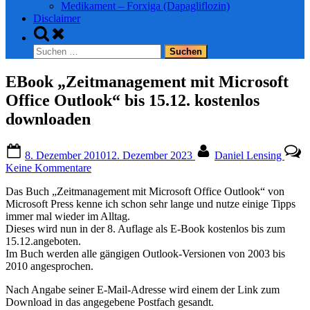
Medikament – Forxiga (Dapagliflozin)
Disclaimer
Toggle
search
Suchen
form
nach:
EBook „Zeitmanagement mit Microsoft
Office Outlook“ bis 15.12. kostenlos
downloaden
Posted
By
8. Dezember 2010
12. Dezember 2023
Daniel Lensing
on
zu
Keine Kommentare
EBook
Das Buch „Zeitmanagement mit Microsoft Office Outlook“ von
„Zeitmanagement
Microsoft Press kenne ich schon sehr lange und nutze einige Tipps
mit
immer mal wieder im Alltag.
Microsoft
Dieses wird nun in der 8. Auflage als E-Book kostenlos bis zum
Office
15.12.angeboten.
Outlook“
Im Buch werden alle gängigen Outlook-Versionen von 2003 bis
bis
2010 angesprochen.
15.12.
kostenlos
Nach Angabe seiner E-Mail-Adresse wird einem der Link zum
downloaden
Download in das angegebene Postfach gesandt.