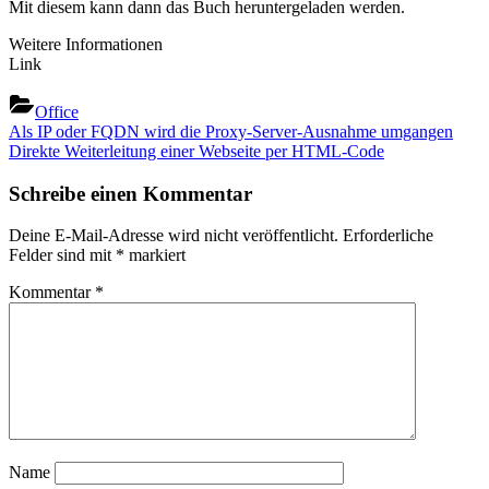
Mit diesem kann dann das Buch heruntergeladen werden.
Weitere Informationen
Link
Office
Beitragsnavigation
Previous
Als IP oder FQDN wird die Proxy-Server-Ausnahme umgangen
Post:
Next
Direkte Weiterleitung einer Webseite per HTML-Code
Post:
Schreibe einen Kommentar
Deine E-Mail-Adresse wird nicht veröffentlicht.
Erforderliche
Felder sind mit
*
markiert
Kommentar
*
Name