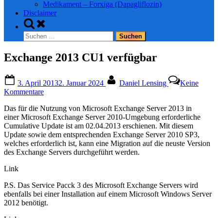
Medikament – Forxiga (Dapagliflozin)
Disclaimer
Toggle
search
Suchen
form
nach:
Exchange 2013 CU1 verfügbar
Posted
By
3. April 2013
2. Januar 2024
Daniel Lensing
Keine
on
zu
Kommentare
Exchange
Das für die Nutzung von Microsoft Exchange Server 2013 in
2013
einer Microsoft Exchange Server 2010-Umgebung erforderliche
CU1
Cumulative Update ist am 02.04.2013 erschienen. Mit diesem
verfügbar
Update sowie dem entsprechenden Exchange Server 2010 SP3,
welches erforderlich ist, kann eine Migration auf die neuste Version
des Exchange Servers durchgeführt werden.
Link
P.S. Das Service Pacck 3 des Microsoft Exchange Servers wird
ebenfalls bei einer Installation auf einem Microsoft Windows Server
2012 benötigt.