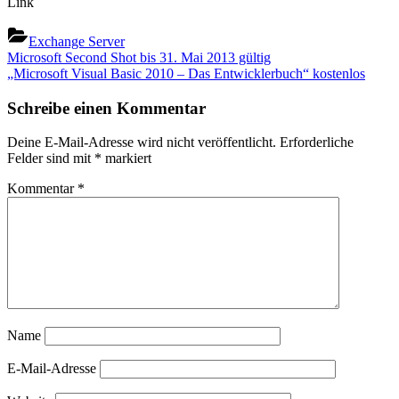
Link
Exchange Server
Beitragsnavigation
Previous
Microsoft Second Shot bis 31. Mai 2013 gültig
Post:
Next
„Microsoft Visual Basic 2010 – Das Entwicklerbuch“ kostenlos
Post:
Schreibe einen Kommentar
Deine E-Mail-Adresse wird nicht veröffentlicht.
Erforderliche
Felder sind mit
*
markiert
Kommentar
*
Name
E-Mail-Adresse