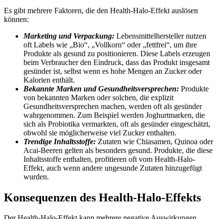
Es gibt mehrere Faktoren, die den Health-Halo-Effekt auslösen
können:
Marketing und Verpackung:
Lebensmittelhersteller nutzen
oft Labels wie „Bio“, „Vollkorn“ oder „fettfrei“, um ihre
Produkte als gesund zu positionieren. Diese Labels erzeugen
beim Verbraucher den Eindruck, dass das Produkt insgesamt
gesünder ist, selbst wenn es hohe Mengen an Zucker oder
Kalorien enthält.
Bekannte Marken und Gesundheitsversprechen:
Produkte
von bekannten Marken oder solchen, die explizit
Gesundheitsversprechen machen, werden oft als gesünder
wahrgenommen. Zum Beispiel werden Joghurtmarken, die
sich als Probiotika vermarkten, oft als gesünder eingeschätzt,
obwohl sie möglicherweise viel Zucker enthalten.
Trendige Inhaltsstoffe:
Zutaten wie Chiasamen, Quinoa oder
Acai-Beeren gelten als besonders gesund. Produkte, die diese
Inhaltsstoffe enthalten, profitieren oft vom Health-Halo-
Effekt, auch wenn andere ungesunde Zutaten hinzugefügt
wurden.
Konsequenzen des Health-Halo-Effekts
Der Health-Halo-Effekt kann mehrere negative Auswirkungen