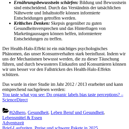
Ernährungsbewusstsein schärfen:
Bildung und Bewusstsein
sind entscheidend. Durch das Verständnis der tatsächlichen
Nährwerte und Inhaltsstoffe können informierte
Entscheidungen getroffen werden.
Kritisches Denken:
Skepsis gegenüber zu guten
Gesundheitsversprechen und das Hinterfragen von
Marketingaussagen können helfen, informiertere
Entscheidungen zu treffen.
Der Health-Halo-Effekt ist ein mächtiges psychologisches
Phänomen, das unser Konsumverhalten stark beeinflusst. Indem wir
uns der Mechanismen bewusst werden, die zu dieser Täuschung
führen, und durch bewussteres Einkaufen und Konsumieren können
wir uns besser vor den Fallstricken des Health-Halo-Effekts
schützen.
Das wurde in einer Studie im Jahr 2012 / 2013 erarbeitet und kann
entsprechend nachgelesen werden:
You taste what you see: Do organic labels bias taste perceptions? –
ScienceDirect
#t2dhero
,
Gesundheit
,
Leben Beruf und Gesundheit
,
Lebensmittel & Essen
Beitragsnavigation
Previous
Adventszeit
Post:
Next
Brief-Laufzeiten, Preise und schwere Pakete in 2025