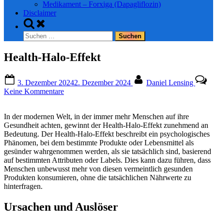
Medikament – Forxiga (Dapagliflozin)
Disclaimer
Toggle
search
Suchen
form
nach:
Health-Halo-Effekt
Posted
By
3. Dezember 2024
2. Dezember 2024
Daniel Lensing
on
zu
Keine Kommentare
Health-
Halo-
In der modernen Welt, in der immer mehr Menschen auf ihre
Effekt
Gesundheit achten, gewinnt der Health-Halo-Effekt zunehmend an
Bedeutung. Der Health-Halo-Effekt beschreibt ein psychologisches
Phänomen, bei dem bestimmte Produkte oder Lebensmittel als
gesünder wahrgenommen werden, als sie tatsächlich sind, basierend
auf bestimmten Attributen oder Labels. Dies kann dazu führen, dass
Menschen unbewusst mehr von diesen vermeintlich gesunden
Produkten konsumieren, ohne die tatsächlichen Nährwerte zu
hinterfragen.
Ursachen und Auslöser