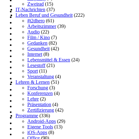
Zweirad
(15)
IT-Nachrichten
(37)
Leben Beruf und Gesundheit
(222)
#t2dhero
(61)
Arbeitszimmer
(39)
Audio
(22)
Film / Kino
(7)
Gedanken
(82)
Gesundheit
(42)
Internet
(8)
Lebensmittel & Essen
(24)
Lesestoff
(21)
Sport
(11)
Veranstaltung
(4)
Lehren & Lernen
(51)
Forschung
(3)
Konferenzen
(4)
Lehre
(2)
Präsentation
(4)
Zertifizierung
(42)
Programme
(336)
Android-Apps
(29)
Eigene Tools
(13)
iOS-Apps
(8)
Office
(90)