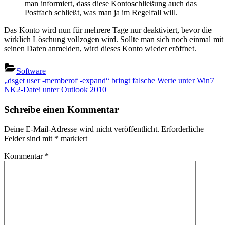
man informiert, dass diese Kontoschließung auch das
Postfach schließt, was man ja im Regelfall will.
Das Konto wird nun für mehrere Tage nur deaktiviert, bevor die
wirklich Löschung vollzogen wird. Sollte man sich noch einmal mit
seinen Daten anmelden, wird dieses Konto wieder eröffnet.
Software
Beitragsnavigation
Previous
„dsget user -memberof -expand“ bringt falsche Werte unter Win7
Post:
Next
NK2-Datei unter Outlook 2010
Post:
Schreibe einen Kommentar
Deine E-Mail-Adresse wird nicht veröffentlicht.
Erforderliche
Felder sind mit
*
markiert
Kommentar
*