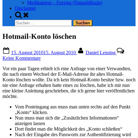
Medikament – Forxiga (Dapagliflozin)
Disclaimer
Toggle
search
Suchen
form
nach:
Hotmail-Konto löschen
Posted
By
15. August 2010
15. August 2010
Daniel Lensing
on
zu
Keine Kommentare
Hotmail-
Vor ein paar Tagen erhielt ich eine Anfrage von einer Verwandten,
Konto
die nach einem Wechsel der E-Mail-Adresse ihr altes Hotmail-
löschen
Konto löschen wollte. Da ich kein Hotmail-Konto besitze bzw. noch
nie eine Anfrage erhalten hatte eines zu löschen, habe ich mir nun
eine kleine Anleitung geschrieben, die ich gerne hier veröffentlichen
möchte.
Vom Posteingang aus muss man unten rechts auf den Punkt
„Konto“ klicken.
Nun muss man sich die „Zusätzlichen Informationen“
anzeigen lassen
Dort findet man die Möglichkeit des „Konto schließen“
Nach der Eingabe des Passworts zur Authentifizierung wird