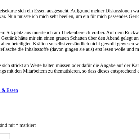
Speisekarte sich ein Essen ausgesucht. Aufgrund meiner Diskussionen wa
t war. Nun musste ich mich sehr beeilen, um ein für mich passendes Ge
m Sitzplatz aus musste ich am Thekenbereich vorbei. Auf dem Rückweg t
as Getränk hätte mir ein einen grauen Schatten über den Abend gelegt u
on allen beteiligten Kräften so selbstverständlich nicht gewollt gewesen
lasche die Inhaltsstoffe (davon gingen sie aus) erst lesen wolle und m
ie sich strickt an Werte halten müssen oder dafür die Angabe auf der Ka
ings mit den Mitarbeitern zu thematisieren, so dass dieses entsprechen
l & Essen
sind mit
*
markiert