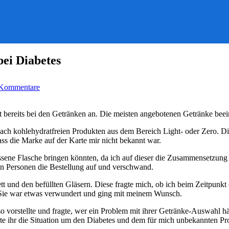
bei Diabetes
zu
 Kommentare
Kaltgetränke-
Service
in
 bereits bei den Getränken an. Die meisten angebotenen Getränke beei
der
Gastronomie
ach kohlehydratfreien Produkten aus dem Bereich Light- oder Zero. Di
bei
ass die Marke auf der Karte mir nicht bekannt war.
Diabetes
lossene Flasche bringen könnten, da ich auf dieser die Zusammensetzung
en Personen die Bestellung auf und verschwand.
tt und den befüllten Gläsern. Diese fragte mich, ob ich beim Zeitpunkt
t. Sie war etwas verwundert und ging mit meinem Wunsch.
 so vorstellte und fragte, wer ein Problem mit ihrer Getränke-Auswahl 
te ihr die Situation um den Diabetes und dem für mich unbekannten Prod