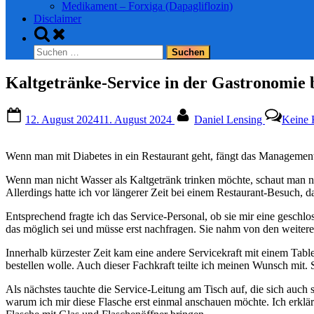
Medikament – Forxiga (Dapagliflozin)
Disclaimer
Toggle
search
Suchen
form
nach:
Kaltgetränke-Service in der Gastronomie 
Posted
By
12. August 2024
11. August 2024
Daniel Lensing
Keine
on
Wenn man mit Diabetes in ein Restaurant geht, fängt das Management
Wenn man nicht Wasser als Kaltgetränk trinken möchte, schaut man n
Allerdings hatte ich vor längerer Zeit bei einem Restaurant-Besuch, d
Entsprechend fragte ich das Service-Personal, ob sie mir eine gesch
das möglich sei und müsse erst nachfragen. Sie nahm von den weiter
Innerhalb kürzester Zeit kam eine andere Servicekraft mit einem Table
bestellen wolle. Auch dieser Fachkraft teilte ich meinen Wunsch mi
Als nächstes tauchte die Service-Leitung am Tisch auf, die sich auch
warum ich mir diese Flasche erst einmal anschauen möchte. Ich erklär