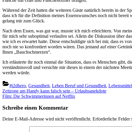
Flasche mit Glas und Flaschenöffner bringen.
Während der Zeit hatten die weiteren Gäste natürlich bereits in der 
dass ich für die Definition meines Essenswunsches noch nicht berei
gelang mir zum Glück.
Nach dem Essen, was gut war, musste ich mich erleichtern. Von meine
für mich sehr suboptimal verlaufen sei. Allein die Diskussion über d
wie ich es erwartet hatte. Diese entschuldigte sich bei mir, dass es v
noch nie so konfrontiert worden wären. Das jemand auf einer Getränkef
Ihnen „Bauchschmerzen“.
Ich erläuterte ihr noch einmal die Situation, dass es Menschen gibt, d
verständnissvoll und versichte mir dieses in einem der nächsten Meet
werden würde.
#t2dhero
,
Gesundheit
,
Leben Beruf und Gesundheit
,
Lebensmitte
Beitragsnavigation
Previous
Zeitzone am Handy kann falsch sein – Urlaubsanekdote
Post:
Next
Film: Die Schwimmerinnen auf Netflix
Post:
Schreibe einen Kommentar
Deine E-Mail-Adresse wird nicht veröffentlicht.
Erforderliche Felder 