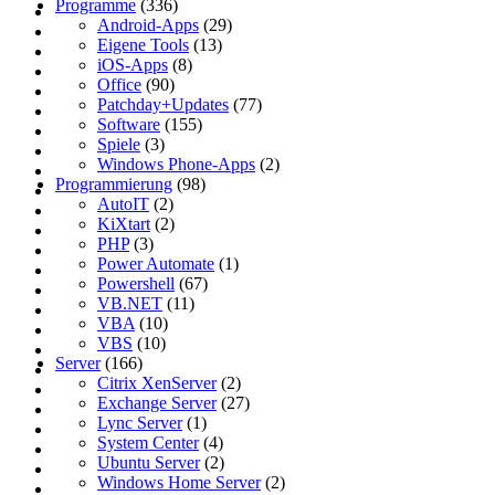
Programme
(336)
Android-Apps
(29)
Eigene Tools
(13)
iOS-Apps
(8)
Office
(90)
Patchday+Updates
(77)
Software
(155)
Spiele
(3)
Windows Phone-Apps
(2)
Programmierung
(98)
AutoIT
(2)
KiXtart
(2)
PHP
(3)
Power Automate
(1)
Powershell
(67)
VB.NET
(11)
VBA
(10)
VBS
(10)
Server
(166)
Citrix XenServer
(2)
Exchange Server
(27)
Lync Server
(1)
System Center
(4)
Ubuntu Server
(2)
Windows Home Server
(2)