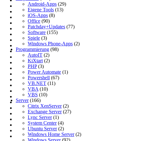
Android-Apps
(29)
Eigene Tools
(13)
iOS-Apps
(8)
Office
(90)
Patchday+Updates
(77)
Software
(155)
Spiele
(3)
Windows Phone-Apps
(2)
Programmierung
(98)
AutoIT
(2)
KiXtart
(2)
PHP
(3)
Power Automate
(1)
Powershell
(67)
VB.NET
(11)
VBA
(10)
VBS
(10)
Server
(166)
Citrix XenServer
(2)
Exchange Server
(27)
Lync Server
(1)
System Center
(4)
Ubuntu Server
(2)
Windows Home Server
(2)
Windows Server
(92)