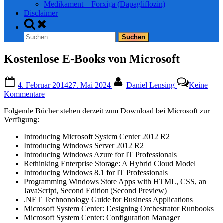
Medikament – Forxiga (Dapagliflozin)
Disclaimer
Toggle
search
Suchen
form
nach:
Kostenlose E-Books von Microsoft
Posted
By
4. Februar 2014
27. Mai 2024
Daniel Lensing
Keine
on
zu
Kommentare
Kostenlose
Folgende Bücher stehen derzeit zum Download bei Microsoft zur
E-
Verfügung:
Books
von
Introducing Microsoft System Center 2012 R2
Microsoft
Introducing Windows Server 2012 R2
Introducing Windows Azure for IT Professionals
Rethinking Enterprise Storage: A Hybrid Cloud Model
Introducing Windows 8.1 for IT Professionals
Programming Windows Store Apps with HTML, CSS, an
JavaScript, Second Edition (Second Preview)
.NET Technonology Guide for Business Applications
Microsoft System Center: Designing Orchestrator Runbooks
Microsoft System Center: Configuration Manager