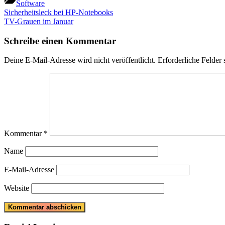
Software
Beitragsnavigation
Previous
Sicherheitsleck bei HP-Notebooks
Post:
Next
TV-Grauen im Januar
Post:
Schreibe einen Kommentar
Deine E-Mail-Adresse wird nicht veröffentlicht.
Erforderliche Felder 
Kommentar
*
Name
E-Mail-Adresse
Website