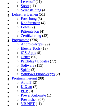
Lesestoff
(21)
Sport
(11)
Veranstaltung
(4)
Lehren & Lernen
(51)
Forschung
(3)
Konferenzen
(4)
Lehre
(2)
Präsentation
(4)
Zertifizierung
(42)
Programme
(336)
Android-Apps
(29)
Eigene Tools
(13)
iOS-Apps
(8)
Office
(90)
Patchday+Updates
(77)
Software
(155)
Spiele
(3)
Windows Phone-Apps
(2)
Programmierung
(98)
AutoIT
(2)
KiXtart
(2)
PHP
(3)
Power Automate
(1)
Powershell
(67)
VB.NET
(11)