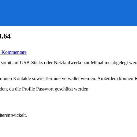
3.64
zu
e Kommentare
Mail-
Client
 somit auf USB-Sticks oder Netzlaufwerke zur Mitnahme abgelegt werden
für
unterwegs
–
önnen Kontakte sowie Termine verwaltet werden. Außerdem können R
Koma-
Client
rden, da die Profile Passwort geschützt werden.
3.64
terentwickelt.