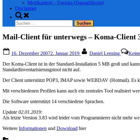
Medikament – Forxiga (Dapagliflozin)
Disclaimer
Toggle
search
Suchen
form
nach:
Mail-Client für unterwegs – Koma-Client 
Posted
By
16. Dezember 2007
2. Januar 2019
Daniel Lensing
Kein
on
Der Koma-Client ist in der Standard-Installation 5 MB groß und kann
Standardinventarisierungstool nicht auf.
Der Client unterstützt POP3, IMAP sowie WEBDAV (Hotmail). Es k
Mit verschiedenen Profilen kann auch ein zentrales Tool realisiert we
Die Software unterstützt 14 verschiedene Sprachen.
Update 02.01.2019:
Als letzte Version 3.83 wird leider vom Programmierer nicht mehr wei
Weitere
Informationen
und
Download
hier