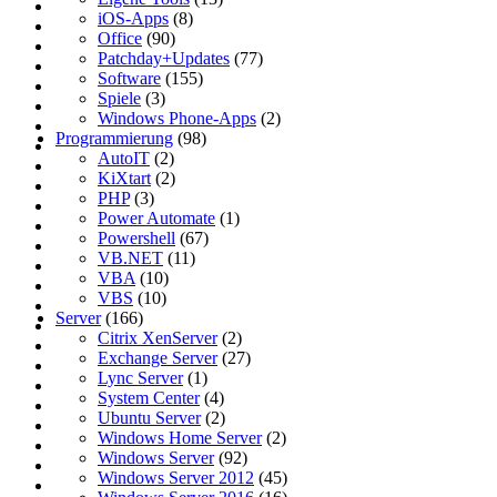
iOS-Apps
(8)
Office
(90)
Patchday+Updates
(77)
Software
(155)
Spiele
(3)
Windows Phone-Apps
(2)
Programmierung
(98)
AutoIT
(2)
KiXtart
(2)
PHP
(3)
Power Automate
(1)
Powershell
(67)
VB.NET
(11)
VBA
(10)
VBS
(10)
Server
(166)
Citrix XenServer
(2)
Exchange Server
(27)
Lync Server
(1)
System Center
(4)
Ubuntu Server
(2)
Windows Home Server
(2)
Windows Server
(92)
Windows Server 2012
(45)