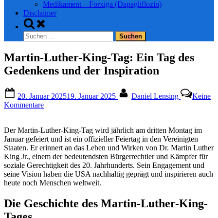
Medikament – Forxiga (Dapagliflozin)
Disclaimer
Toggle
search
Suchen
form
nach:
Martin-Luther-King-Tag: Ein Tag des
Gedenkens und der Inspiration
Posted
By
20. Januar 2025
19. Januar 2025
Daniel Lensing
Keine
on
zu
Kommentare
Martin-
Luther-
Der Martin-Luther-King-Tag wird jährlich am dritten Montag im
King-
Januar gefeiert und ist ein offizieller Feiertag in den Vereinigten
Tag:
Staaten. Er erinnert an das Leben und Wirken von Dr. Martin Luther
Ein
King Jr., einem der bedeutendsten Bürgerrechtler und Kämpfer für
Tag
soziale Gerechtigkeit des 20. Jahrhunderts. Sein Engagement und
des
seine Vision haben die USA nachhaltig geprägt und inspirieren auch
Gedenkens
heute noch Menschen weltweit.
und
der
Inspiration
Die Geschichte des Martin-Luther-King-
Tages