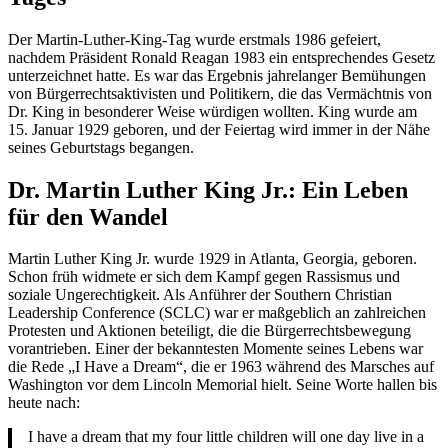
Der Martin-Luther-King-Tag wurde erstmals 1986 gefeiert,
nachdem Präsident Ronald Reagan 1983 ein entsprechendes Gesetz
unterzeichnet hatte. Es war das Ergebnis jahrelanger Bemühungen
von Bürgerrechtsaktivisten und Politikern, die das Vermächtnis von
Dr. King in besonderer Weise würdigen wollten. King wurde am
15. Januar 1929 geboren, und der Feiertag wird immer in der Nähe
seines Geburtstags begangen.
Dr. Martin Luther King Jr.: Ein Leben
für den Wandel
Martin Luther King Jr. wurde 1929 in Atlanta, Georgia, geboren.
Schon früh widmete er sich dem Kampf gegen Rassismus und
soziale Ungerechtigkeit. Als Anführer der Southern Christian
Leadership Conference (SCLC) war er maßgeblich an zahlreichen
Protesten und Aktionen beteiligt, die die Bürgerrechtsbewegung
vorantrieben. Einer der bekanntesten Momente seines Lebens war
die Rede „I Have a Dream“, die er 1963 während des Marsches auf
Washington vor dem Lincoln Memorial hielt. Seine Worte hallen bis
heute nach:
I have a dream that my four little children will one day live in a