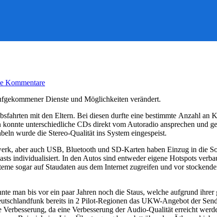
zu
e Kommentare
Medien
und
aufgekommener Dienste und Möglichkeiten verändert.
wie
sie
aubsfahrten mit den Eltern. Bei diesen durfte eine bestimmte Anzahl an
uns
 konnte unterschiedliche CDs direkt vom Autoradio ansprechen und ge
verändern
beln wurde die Stereo-Qualität ins System eingespeist.
erk, aber auch USB, Bluetooth und SD-Karten haben Einzug in die So
ts individualisiert. In den Autos sind entweder eigene Hotspots verbau
eme sogar auf Staudaten aus dem Internet zugreifen und vor stockendem
nte man bis vor ein paar Jahren noch die Staus, welche aufgrund ihrer 
 Deutschlandfunk bereits in 2 Pilot-Regionen das UKW-Angebot der Sen
e Verbesserung, da eine Verbesserung der Audio-Qualität erreicht werde