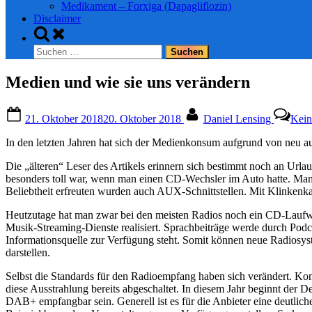
Medikament – Forxiga (Dapagliflozin)
Disclaimer
Toggle
search
Suchen
form
nach:
Medien und wie sie uns verändern
Posted
By
21. Oktober 2018
20. Oktober 2018
Daniel Lensing
Kein
on
In den letzten Jahren hat sich der Medienkonsum aufgrund von neu 
Die „älteren“ Leser des Artikels erinnern sich bestimmt noch an Url
besonders toll war, wenn man einen CD-Wechsler im Auto hatte. Man
Beliebtheit erfreuten wurden auch AUX-Schnittstellen. Mit Klinkenka
Heutzutage hat man zwar bei den meisten Radios noch ein CD-Laufw
Musik-Streaming-Dienste realisiert. Sprachbeiträge werde durch Podcas
Informationsquelle zur Verfügung steht. Somit können neue Radiosyst
darstellen.
Selbst die Standards für den Radioempfang haben sich verändert. Kon
diese Ausstrahlung bereits abgeschaltet. In diesem Jahr beginnt der
DAB+ empfangbar sein. Generell ist es für die Anbieter eine deutlich