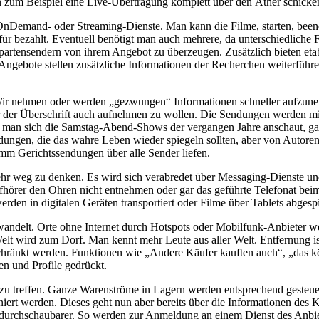
n zum Beispiel eine Live-Übertragung komplett über den Äther schicke
nDemand- oder Streaming-Dienste. Man kann die Filme, starten, been
r bezahlt. Eventuell benötigt man auch mehrere, da unterschiedliche 
rtensendern von ihrem Angebot zu überzeugen. Zusätzlich bieten eta
Angebote stellen zusätzliche Informationen der Recherchen weiterfüh
n. Wir nehmen oder werden „gezwungen“ Informationen schneller aufzun
er der Überschrift auch aufnehmen zu wollen. Die Sendungen werden mit
nn man sich die Samstag-Abend-Shows der vergangen Jahre anschaut, ga
ungen, die das wahre Leben wieder spiegeln sollten, aber von Autoren
mm Gerichtssendungen über alle Sender liefen.
hr weg zu denken. Es wird sich verabredet über Messaging-Dienste und di
pfhörer den Ohren nicht entnehmen oder gar das geführte Telefonat b
den in digitalen Geräten transportiert oder Filme über Tablets abgespi
andelt. Orte ohne Internet durch Hotspots oder Mobilfunk-Anbieter wer
lt wird zum Dorf. Man kennt mehr Leute aus aller Welt. Entfernung i
eschränkt werden. Funktionen wie „Andere Käufer kauften auch“, „das k
en und Profile gedrückt.
zu treffen. Ganze Warenströme in Lagern werden entsprechend gesteue
iert werden. Dieses geht nun aber bereits über die Informationen de
 durchschaubarer. So werden zur Anmeldung an einem Dienst des Anbie