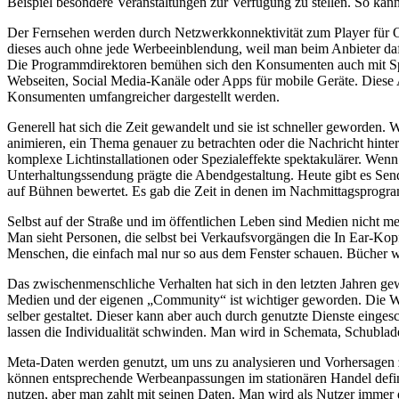
Beispiel besondere Veranstaltungen zur Verfügung zu stellen. So kan
Der Fernsehen werden durch Netzwerkkonnektivität zum Player für O
dieses auch ohne jede Werbeeinblendung, weil man beim Anbieter dafü
Die Programmdirektoren bemühen sich den Konsumenten auch mit Spa
Webseiten, Social Media-Kanäle oder Apps für mobile Geräte. Diese 
Konsumenten umfangreicher dargestellt werden.
Generell hat sich die Zeit gewandelt und sie ist schneller geworde
animieren, ein Thema genauer zu betrachten oder die Nachricht hint
komplexe Lichtinstallationen oder Spezialeffekte spektakulärer. We
Unterhaltungssendung prägte die Abendgestaltung. Heute gibt es Send
auf Bühnen bewertet. Es gab die Zeit in denen im Nachmittagsprogra
Selbst auf der Straße und im öffentlichen Leben sind Medien nicht me
Man sieht Personen, die selbst bei Verkaufsvorgängen die In Ear-Ko
Menschen, die einfach mal nur so aus dem Fenster schauen. Bücher wer
Das zwischenmenschliche Verhalten hat sich in den letzten Jahren gew
Medien und der eigenen „Community“ ist wichtiger geworden. Die We
selber gestaltet. Dieser kann aber auch durch genutzte Dienste eing
lassen die Individualität schwinden. Man wird in Schemata, Schublad
Meta-Daten werden genutzt, um uns zu analysieren und Vorhersagen 
können entsprechende Werbeanpassungen im stationären Handel defin
nutzen, aber man zahlt mit seinen Daten. Man wird als Nutzer immer