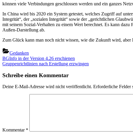
können viele Verbindungen geschlossen werden und ein ganzes Netz
In China wird bis 2020 ein System getestet, welches Zugriff auf unt
Integrität“, der „sozialen Integrität“ sowie der „gerichtlichen Glau
mit seinem Sozial-Verhalten zu einem Wert berechnet. Es kann dazu f
Außen-Darstellung ab.
Zum Glück kann man noch nicht wissen, wie die Zukunft wird, aber K
Gedanken
Beitragsnavigation
Previous
BGInfo in der Version 4.26 erschienen
Post:
Next
Gruppenrichtlinien nach Erstellung erzwingen
Post:
Schreibe einen Kommentar
Deine E-Mail-Adresse wird nicht veröffentlicht.
Erforderliche Felder 
Kommentar
*