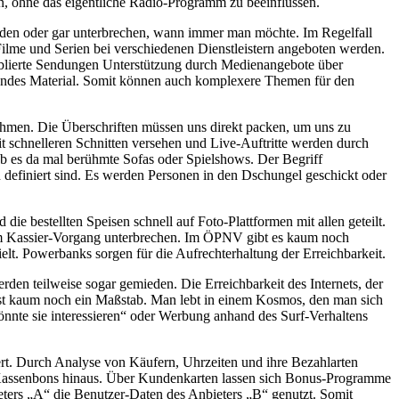
n, ohne das eigentliche Radio-Programm zu beeinflussen.
den oder gar unterbrechen, wann immer man möchte. Im Regelfall
Filme und Serien bei verschiedenen Dienstleistern angeboten werden.
blierte Sendungen Unterstützung durch Medienangebote über
rendes Material. Somit können auch komplexere Themen für den
ehmen. Die Überschriften müssen uns direkt packen, um uns zu
 schnelleren Schnitten versehen und Live-Auftritte werden durch
b es da mal berühmte Sofas oder Spielshows. Der Begriff
 definiert sind. Es werden Personen in den Dschungel geschickt oder
e bestellten Speisen schnell auf Foto-Plattformen mit allen geteilt.
eim Kassier-Vorgang unterbrechen. Im ÖPNV gibt es kaum noch
elt. Powerbanks sorgen für die Aufrechterhaltung der Erreichbarkeit.
den teilweise sogar gemieden. Die Erreichbarkeit des Internets, der
st kaum noch ein Maßstab. Man lebt in einem Kosmos, den man sich
önnte sie interessieren“ oder Werbung anhand des Surf-Verhaltens
rt. Durch Analyse von Käufern, Uhrzeiten und ihre Bezahlarten
s Kassenbons hinaus. Über Kundenkarten lassen sich Bonus-Programme
ters „A“ die Benutzer-Daten des Anbieters „B“ genutzt. Somit