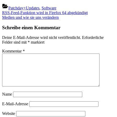
Patchday+Updates
,
Software
Beitragsnavigation
Previous
RSS-Feed-Funktion wird in Firefox 64 abgekündigt
Post:
Next
Medien und wie sie uns verändern
Post:
Schreibe einen Kommentar
Deine E-Mail-Adresse wird nicht veröffentlicht.
Erforderliche
Felder sind mit
*
markiert
Kommentar
*
Name
E-Mail-Adresse
Website