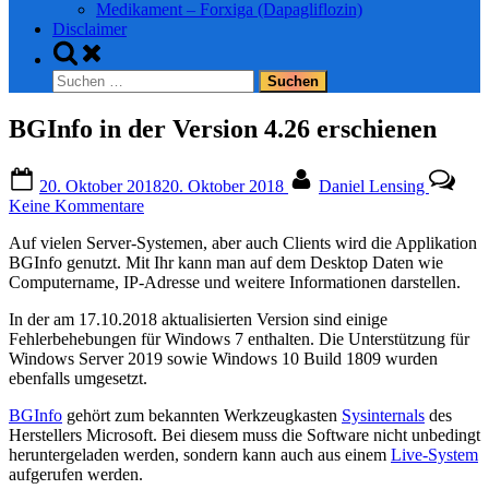
Medikament – Forxiga (Dapagliflozin)
Disclaimer
Toggle
search
Suchen
form
nach:
BGInfo in der Version 4.26 erschienen
Posted
By
20. Oktober 2018
20. Oktober 2018
Daniel Lensing
on
zu
Keine Kommentare
BGInfo
Auf vielen Server-Systemen, aber auch Clients wird die Applikation
in
BGInfo genutzt. Mit Ihr kann man auf dem Desktop Daten wie
der
Computername, IP-Adresse und weitere Informationen darstellen.
Version
4.26
In der am 17.10.2018 aktualisierten Version sind einige
erschienen
Fehlerbehebungen für Windows 7 enthalten. Die Unterstützung für
Windows Server 2019 sowie Windows 10 Build 1809 wurden
ebenfalls umgesetzt.
BGInfo
gehört zum bekannten Werkzeugkasten
Sysinternals
des
Herstellers Microsoft. Bei diesem muss die Software nicht unbedingt
heruntergeladen werden, sondern kann auch aus einem
Live-System
aufgerufen werden.