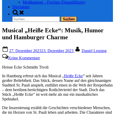
Medikament – Forxiga (Dapagliflozin)
Disclaimer
Toggle
search
Suchen
form
nach:
Musical „Heiße Ecke“: Musik, Humor
und Hamburger Charme
Posted
By
27. Dezember 2023
23. Dezember 2023
Daniel Lensing
on
zu
Keine Kommentare
Musical
„Heiße
Heisse Ecke Schmidts Tivoli
Ecke“:
Musik,
In Hamburg erfreut sich das Musical „
Heiße Ecke
“ seit Jahren
Humor
großer Beliebtheit. Das Stück, dessen Name auf den gleichnamigen
und
Stadtteil St. Pauli anspielt, entführt einen in die Welt der Reeperbahn
Hamburger
– dem berühmt-berüchtigten Rotlichtviertel der Stadt. Doch das
Charme
Stück „Heiße Ecke“ ist weit mehr als nur ein musikalisches
Spektakel.
Die Inszenierung erzählt die Geschichten verschiedener Menschen,
die im Herzen von St. Pauli leben und arbeiten. Die Charaktere sind