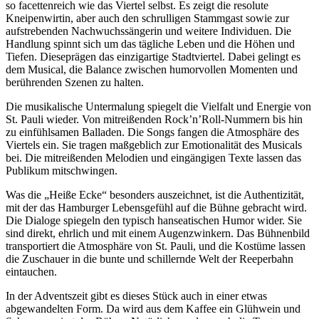
so facettenreich wie das Viertel selbst. Es zeigt die resolute
Kneipenwirtin, aber auch den schrulligen Stammgast sowie zur
aufstrebenden Nachwuchssängerin und weitere Individuen. Die
Handlung spinnt sich um das tägliche Leben und die Höhen und
Tiefen. Dieseprägen das einzigartige Stadtviertel. Dabei gelingt es
dem Musical, die Balance zwischen humorvollen Momenten und
berührenden Szenen zu halten.
Die musikalische Untermalung spiegelt die Vielfalt und Energie von
St. Pauli wieder. Von mitreißenden Rock’n’Roll-Nummern bis hin
zu einfühlsamen Balladen. Die Songs fangen die Atmosphäre des
Viertels ein. Sie tragen maßgeblich zur Emotionalität des Musicals
bei. Die mitreißenden Melodien und eingängigen Texte lassen das
Publikum mitschwingen.
Was die „Heiße Ecke“ besonders auszeichnet, ist die Authentizität,
mit der das Hamburger Lebensgefühl auf die Bühne gebracht wird.
Die Dialoge spiegeln den typisch hanseatischen Humor wider. Sie
sind direkt, ehrlich und mit einem Augenzwinkern. Das Bühnenbild
transportiert die Atmosphäre von St. Pauli, und die Kostüme lassen
die Zuschauer in die bunte und schillernde Welt der Reeperbahn
eintauchen.
In der Adventszeit gibt es dieses Stück auch in einer etwas
abgewandelten Form. Da wird aus dem Kaffee ein Glühwein und