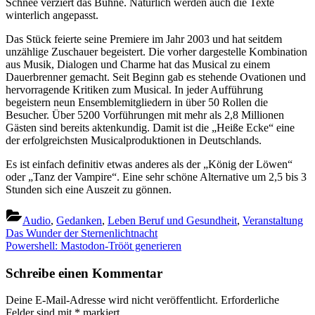
Schnee verziert das Bühne. Natürlich werden auch die Texte
winterlich angepasst.
Das Stück feierte seine Premiere im Jahr 2003 und hat seitdem
unzählige Zuschauer begeistert. Die vorher dargestelle Kombination
aus Musik, Dialogen und Charme hat das Musical zu einem
Dauerbrenner gemacht. Seit Beginn gab es stehende Ovationen und
hervorragende Kritiken zum Musical. In jeder Aufführung
begeistern neun Ensemblemitgliedern in über 50 Rollen die
Besucher. Über 5200 Vorführungen mit mehr als 2,8 Millionen
Gästen sind bereits aktenkundig. Damit ist die „Heiße Ecke“ eine
der erfolgreichsten Musicalproduktionen in Deutschlands.
Es ist einfach definitiv etwas anderes als der „König der Löwen“
oder „Tanz der Vampire“. Eine sehr schöne Alternative um 2,5 bis 3
Stunden sich eine Auszeit zu gönnen.
Audio
,
Gedanken
,
Leben Beruf und Gesundheit
,
Veranstaltung
Beitragsnavigation
Previous
Das Wunder der Sternenlichtnacht
Post:
Next
Powershell: Mastodon-Trööt generieren
Post:
Schreibe einen Kommentar
Deine E-Mail-Adresse wird nicht veröffentlicht.
Erforderliche
Felder sind mit
*
markiert