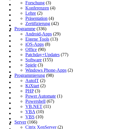
Forschung
(3)
Konferenzen
(4)
Lehre
(2)
Präsentation
(4)
Zertifizierung
(42)
Programme
(336)
Android-Apps
(29)
Eigene Tools
(13)
iOS-Apps
(8)
Office
(90)
Patchday+Updates
(77)
Software
(155)
Spiele
(3)
Windows Phone-Apps
(2)
Programmierung
(98)
AutoIT
(2)
KiXtart
(2)
PHP
(3)
Power Automate
(1)
Powershell
(67)
VB.NET
(11)
VBA
(10)
VBS
(10)
Server
(166)
Citrix XenServer
(2)