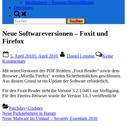
Medikament – Forxiga (Dapagliflozin)
Disclaimer
Toggle
search
Suchen
form
nach:
Neue Softwareversionen – Foxit und
Firefox
Posted
By
5. April 2010
5. April 2010
Daniel Lensing
Keine
on
zu
Kommentare
Neue
Mit neuenVersionen des PDF Readers „Foxit Reader“ sowie dem
Softwareversionen
Browser „Mozilla Firefox“ werden Sicherheitslücken geschlossen.
–
Aus diesem Grund ist ein Update der Software erforderlich.
Foxit
und
Für den Foxit Reader steht die Version 3.2.1.0401 zur Verfügung.
Firefox
Für den Firefox-Browser wurde die Version 3.6.3 veröffentlicht
Patchday+Updates
Beitragsnavigation
Previous
Neue Parkgebühren in Hamm
Post:
Next
Neue Malware im Umlauf – Security Essentials 2010
Post: