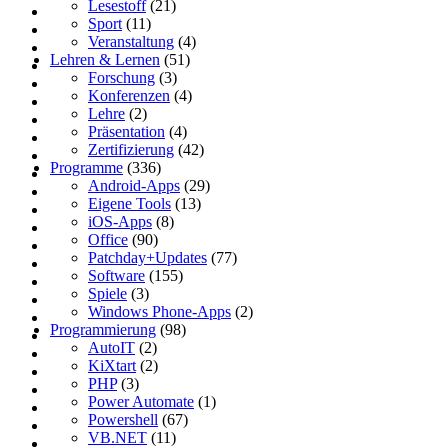
Lesestoff
(21)
Sport
(11)
Veranstaltung
(4)
Lehren & Lernen
(51)
Forschung
(3)
Konferenzen
(4)
Lehre
(2)
Präsentation
(4)
Zertifizierung
(42)
Programme
(336)
Android-Apps
(29)
Eigene Tools
(13)
iOS-Apps
(8)
Office
(90)
Patchday+Updates
(77)
Software
(155)
Spiele
(3)
Windows Phone-Apps
(2)
Programmierung
(98)
AutoIT
(2)
KiXtart
(2)
PHP
(3)
Power Automate
(1)
Powershell
(67)
VB.NET
(11)