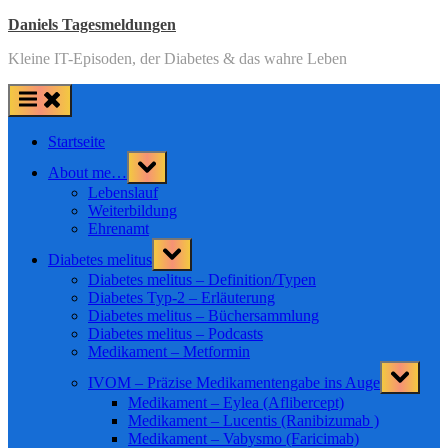
Skip
Daniels Tagesmeldungen
to
Kleine IT-Episoden, der Diabetes & das wahre Leben
content
Startseite
Toggle
About me…
sub-
menu
Lebenslauf
Weiterbildung
Ehrenamt
Toggle
Diabetes melitus
sub-
menu
Diabetes melitus – Definition/Typen
Diabetes Typ-2 – Erläuterung
Diabetes melitus – Büchersammlung
Diabetes melitus – Podcasts
Medikament – Metformin
Toggle
IVOM – Präzise Medikamentengabe ins Auge
sub-
menu
Medikament – Eylea (Aflibercept)
Medikament – Lucentis (Ranibizumab )
Medikament – Vabysmo (Faricimab)