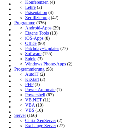
Konferenzen
(4)
Lehre
(2)
Präsentation
(4)
Zertifizierung
(42)
Programme
(336)
Android-Apps
(29)
Eigene Tools
(13)
iOS-Apps
(8)
Office
(90)
Patchday+Updates
(77)
Software
(155)
Spiele
(3)
Windows Phone-Apps
(2)
Programmierung
(98)
AutoIT
(2)
KiXtart
(2)
PHP
(3)
Power Automate
(1)
Powershell
(67)
VB.NET
(11)
VBA
(10)
VBS
(10)
Server
(166)
Citrix XenServer
(2)
Exchange Server
(27)