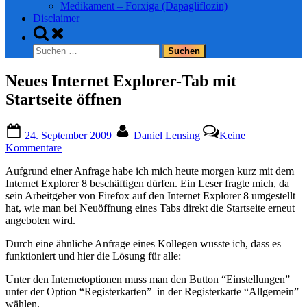
Medikament – Forxiga (Dapagliflozin)
Disclaimer
Toggle
search
Suchen
form
nach:
Neues Internet Explorer-Tab mit
Startseite öffnen
Posted
By
24. September 2009
Daniel Lensing
Keine
on
zu
Kommentare
Neues
Aufgrund einer Anfrage habe ich mich heute morgen kurz mit dem
Internet
Internet Explorer 8 beschäftigen dürfen. Ein Leser fragte mich, da
Explorer-
sein Arbeitgeber von Firefox auf den Internet Explorer 8 umgestellt
Tab
hat, wie man bei Neuöffnung eines Tabs direkt die Startseite erneut
mit
angeboten wird.
Startseite
öffnen
Durch eine ähnliche Anfrage eines Kollegen wusste ich, dass es
funktioniert und hier die Lösung für alle:
Unter den Internetoptionen muss man den Button “Einstellungen”
unter der Option “Registerkarten” in der Registerkarte “Allgemein”
wählen.