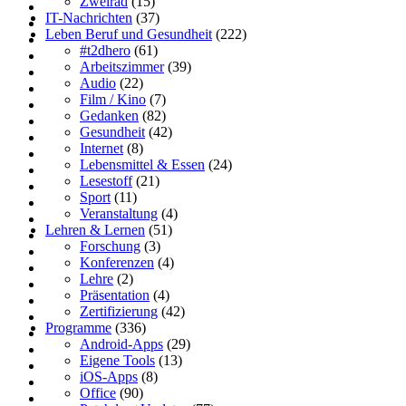
Zweirad
(15)
IT-Nachrichten
(37)
Leben Beruf und Gesundheit
(222)
#t2dhero
(61)
Arbeitszimmer
(39)
Audio
(22)
Film / Kino
(7)
Gedanken
(82)
Gesundheit
(42)
Internet
(8)
Lebensmittel & Essen
(24)
Lesestoff
(21)
Sport
(11)
Veranstaltung
(4)
Lehren & Lernen
(51)
Forschung
(3)
Konferenzen
(4)
Lehre
(2)
Präsentation
(4)
Zertifizierung
(42)
Programme
(336)
Android-Apps
(29)
Eigene Tools
(13)
iOS-Apps
(8)
Office
(90)