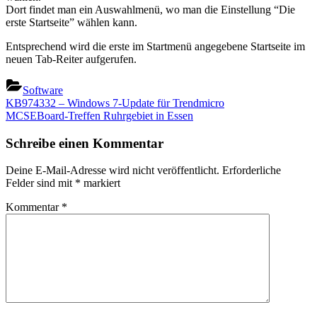
Dort findet man ein Auswahlmenü, wo man die Einstellung “Die
erste Startseite” wählen kann.
Entsprechend wird die erste im Startmenü angegebene Startseite im
neuen Tab-Reiter aufgerufen.
Software
Beitragsnavigation
Previous
KB974332 – Windows 7-Update für Trendmicro
Post:
Next
MCSEBoard-Treffen Ruhrgebiet in Essen
Post:
Schreibe einen Kommentar
Deine E-Mail-Adresse wird nicht veröffentlicht.
Erforderliche
Felder sind mit
*
markiert
Kommentar
*