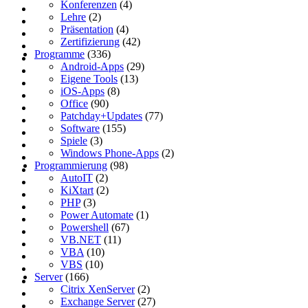
Konferenzen
(4)
Lehre
(2)
Präsentation
(4)
Zertifizierung
(42)
Programme
(336)
Android-Apps
(29)
Eigene Tools
(13)
iOS-Apps
(8)
Office
(90)
Patchday+Updates
(77)
Software
(155)
Spiele
(3)
Windows Phone-Apps
(2)
Programmierung
(98)
AutoIT
(2)
KiXtart
(2)
PHP
(3)
Power Automate
(1)
Powershell
(67)
VB.NET
(11)
VBA
(10)
VBS
(10)
Server
(166)
Citrix XenServer
(2)
Exchange Server
(27)