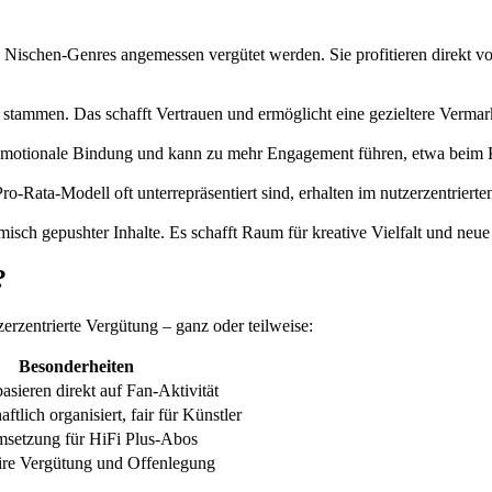
Nischen-Genres angemessen vergütet werden. Sie profitieren direkt von 
stammen. Das schafft Vertrauen und ermöglicht eine gezieltere Vermar
die emotionale Bindung und kann zu mehr Engagement führen, etwa beim
o-Rata-Modell oft unterrepräsentiert sind, erhalten im nutzerzentriert
isch gepushter Inhalte. Es schafft Raum für kreative Vielfalt und neu
?
zerzentrierte Vergütung – ganz oder teilweise:
Besonderheiten
sieren direkt auf Fan-Aktivität
tlich organisiert, fair für Künstler
msetzung für HiFi Plus-Abos
aire Vergütung und Offenlegung