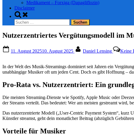
Medikament – Forxiga (Dapagliflozin)
Disclaimer
Toggle
search
Suchen
form
nach:
Nutzerzentriertes Vergütungsmodell im M
Posted
By
11. August 2025
10. August 2025
Daniel Lensing
Keine
on
In der Welt des Musik-Streamings dominiert seit Jahren ein Vergütung
unabhängige Musiker oft um jeden Cent. Doch es gibt Hoffnung – das 
Pro-Rata vs. Nutzerzentriert: Ein grundle
Die meisten Streaming-Dienste wie Spotify, Apple Music oder Deeze
der Streams verteilt. Das bedeutet: Wer am meisten gestreamt wird, 
Das nutzerzentrierte Modell („User-Centric Payment System“, kurz UCP
Künstler streamst, geht dein monatlicher Beitrag (abzüglich Gebühren)
Vorteile für Musiker