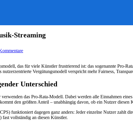
usik-Streaming
zu
 Kommentare
Nutzerzentriertes
Vergütungsmodell
im
smodell, das für viele Künstler frustrierend ist: das sogenannte Pro-
Musik-
nutzerzentrierte Vergütungsmodell verspricht mehr Fairness, Transpar
Streaming
gender Unterschied
r verwenden das Pro-Rata-Modell. Dabei werden alle Einnahmen eines
bekommt den größten Anteil – unabhängig davon, ob ein Nutzer diesen K
S) funktioniert dagegen ganz anders: Jeder einzelne Nutzer zahlt direkt
 fast vollständig an diesen Künstler.