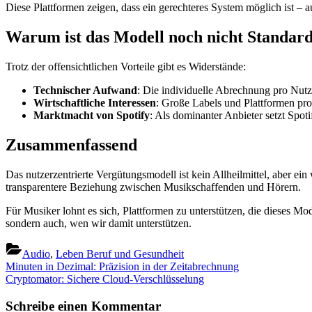
Diese Plattformen zeigen, dass ein gerechteres System möglich ist – 
Warum ist das Modell noch nicht Standar
Trotz der offensichtlichen Vorteile gibt es Widerstände:
Technischer Aufwand
: Die individuelle Abrechnung pro Nutz
Wirtschaftliche Interessen
: Große Labels und Plattformen pro
Marktmacht von Spotify
: Als dominanter Anbieter setzt Spoti
Zusammenfassend
Das nutzerzentrierte Vergütungsmodell ist kein Allheilmittel, aber ein
transparentere Beziehung zwischen Musikschaffenden und Hörern.
Für Musiker lohnt es sich, Plattformen zu unterstützen, die dieses M
sondern auch, wen wir damit unterstützen.
Audio
,
Leben Beruf und Gesundheit
Beitragsnavigation
Previous
Minuten in Dezimal: Präzision in der Zeitabrechnung
Post:
Next
Cryptomator: Sichere Cloud-Verschlüsselung
Post:
Schreibe einen Kommentar