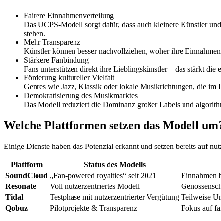
Fairere Einnahmenverteilung
Das UCPS-Modell sorgt dafür, dass auch kleinere Künstler und 
stehen.
Mehr Transparenz
Künstler können besser nachvollziehen, woher ihre Einnahmen 
Stärkere Fanbindung
Fans unterstützen direkt ihre Lieblingskünstler – das stärkt 
Förderung kultureller Vielfalt
Genres wie Jazz, Klassik oder lokale Musikrichtungen, die im Pr
Demokratisierung des Musikmarktes
Das Modell reduziert die Dominanz großer Labels und algorithm
Welche Plattformen setzen das Modell um
Einige Dienste haben das Potenzial erkannt und setzen bereits auf nut
Plattform
Status des Modells
SoundCloud
„Fan-powered royalties“ seit 2021
Einnahmen ba
Resonate
Voll nutzerzentriertes Modell
Genossenschaf
Tidal
Testphase mit nutzerzentrierter Vergütung
Teilweise U
Qobuz
Pilotprojekte & Transparenz
Fokus auf f