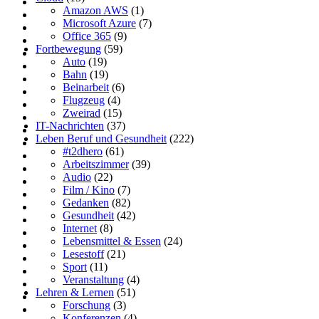
Amazon AWS
(1)
Microsoft Azure
(7)
Office 365
(9)
Fortbewegung
(59)
Auto
(19)
Bahn
(19)
Beinarbeit
(6)
Flugzeug
(4)
Zweirad
(15)
IT-Nachrichten
(37)
Leben Beruf und Gesundheit
(222)
#t2dhero
(61)
Arbeitszimmer
(39)
Audio
(22)
Film / Kino
(7)
Gedanken
(82)
Gesundheit
(42)
Internet
(8)
Lebensmittel & Essen
(24)
Lesestoff
(21)
Sport
(11)
Veranstaltung
(4)
Lehren & Lernen
(51)
Forschung
(3)
Konferenzen
(4)