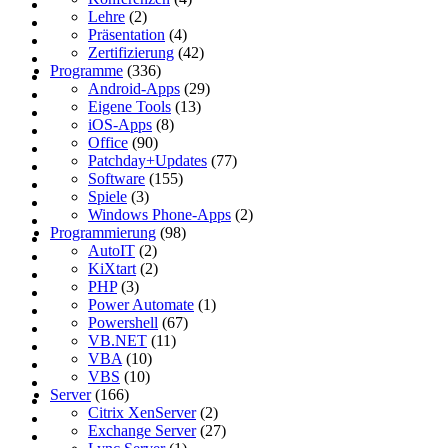
Lehre
(2)
Präsentation
(4)
Zertifizierung
(42)
Programme
(336)
Android-Apps
(29)
Eigene Tools
(13)
iOS-Apps
(8)
Office
(90)
Patchday+Updates
(77)
Software
(155)
Spiele
(3)
Windows Phone-Apps
(2)
Programmierung
(98)
AutoIT
(2)
KiXtart
(2)
PHP
(3)
Power Automate
(1)
Powershell
(67)
VB.NET
(11)
VBA
(10)
VBS
(10)
Server
(166)
Citrix XenServer
(2)
Exchange Server
(27)