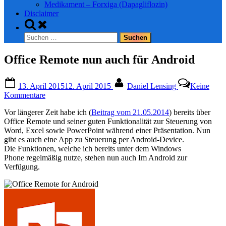
Medikament – Forxiga (Dapagliflozin)
Disclaimer
Toggle
search
Suchen
form
nach:
Office Remote nun auch für Android
Posted
By
13. April 2015
12. April 2015
Daniel Lensing
Keine
on
zu
Kommentare
Office
Vor längerer Zeit habe ich (
Beitrag vom 21.05.2014
) bereits über
Remote
Office Remote und seiner guten Funktionalität zur Steuerung von
nun
Word, Excel sowie PowerPoint während einer Präsentation. Nun
auch
gibt es auch eine App zu Steuerung per Android-Device.
für
Die Funktionen, welche ich bereits unter dem Windows
Android
Phone regelmäßig nutze, stehen nun auch Im Android zur
Verfügung.