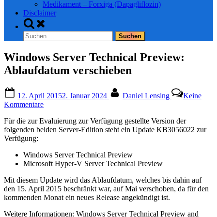
Medikament – Forxiga (Dapagliflozin)
Disclaimer
Toggle
search
Suchen
form
nach:
Windows Server Technical Preview:
Ablaufdatum verschieben
Posted
By
12. April 2015
2. Januar 2024
Daniel Lensing
Keine
on
zu
Kommentare
Windows
Für die zur Evaluierung zur Verfügung gestellte Version der
Server
folgenden beiden Server-Edition steht ein Update KB3056022 zur
Technical
Verfügung:
Preview:
Ablaufdatum
Windows Server Technical Preview
verschieben
Microsoft Hyper-V Server Technical Preview
Mit diesem Update wird das Ablaufdatum, welches bis dahin auf
den 15. April 2015 beschränkt war, auf Mai verschoben, da für den
kommenden Monat ein neues Release angekündigt ist.
Weitere Informationen: Windows Server Technical Preview and