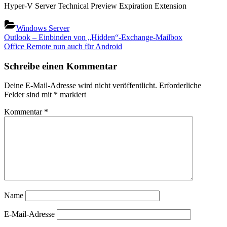
Hyper-V Server Technical Preview Expiration Extension
Windows Server
Beitragsnavigation
Previous
Outlook – Einbinden von „Hidden“-Exchange-Mailbox
Post:
Next
Office Remote nun auch für Android
Post:
Schreibe einen Kommentar
Deine E-Mail-Adresse wird nicht veröffentlicht.
Erforderliche
Felder sind mit
*
markiert
Kommentar
*
Name
E-Mail-Adresse