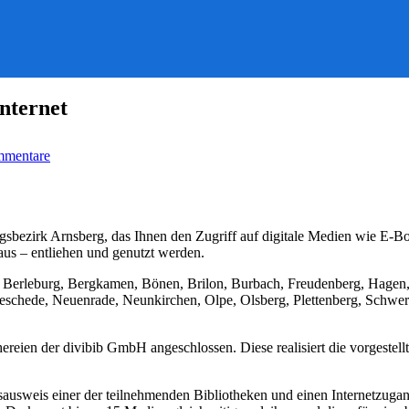
nternet
zu
mmentare
Onleihe24:
Die
24-
Stunden-
Bibliothek
ngsbezirk Arnsberg, das Ihnen den Zugriff auf digitale Medien wie E-
im
s – entliehen und genutzt werden.
Internet
ad Berleburg, Bergkamen, Bönen, Brilon, Burbach, Freudenberg, Hagen
schede, Neuenrade, Neunkirchen, Olpe, Olsberg, Plettenberg, Schwer
ien der divibib GmbH angeschlossen. Diese realisiert die vorgestellt
ksausweis einer der teilnehmenden Bibliotheken und einen Internetzuga