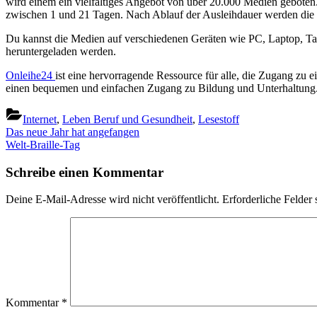
wird einem ein vielfältiges Angebot von über 20.000 Medien geboten. 
zwischen 1 und 21 Tagen. Nach Ablauf der Ausleihdauer werden d
Du kannst die Medien auf verschiedenen Geräten wie PC, Laptop, Ta
heruntergeladen werden.
Onleihe24
ist eine hervorragende Ressource für alle, die Zugang zu 
einen bequemen und einfachen Zugang zu Bildung und Unterhaltung
Internet
,
Leben Beruf und Gesundheit
,
Lesestoff
Beitragsnavigation
Previous
Das neue Jahr hat angefangen
Post:
Next
Welt-Braille-Tag
Post:
Schreibe einen Kommentar
Deine E-Mail-Adresse wird nicht veröffentlicht.
Erforderliche Felder 
Kommentar
*