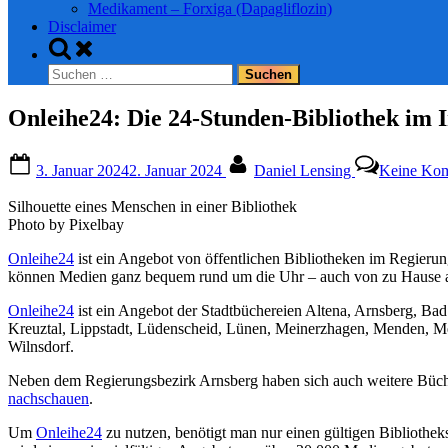
Medikament – Forxiga (Dapagliflozin)
Disclaimer
Toggle
search
Suchen
form
nach:
Onleihe24: Die 24-Stunden-Bibliothek im I
Posted
By
3. Januar 2024
2. Januar 2024
Daniel Lensing
Keine Ko
on
Silhouette eines Menschen in einer Bibliothek
Photo by Pixelbay
Onleihe24
ist ein Angebot von öffentlichen Bibliotheken im Regieru
können Medien ganz bequem rund um die Uhr – auch von zu Hause au
Onleihe24
ist ein Angebot der Stadtbüchereien Altena, Arnsberg, B
Kreuztal, Lippstadt, Lüdenscheid, Lünen, Meinerzhagen, Menden, Me
Wilnsdorf.
Neben dem Regierungsbezirk Arnsberg haben sich auch weitere Büchere
nachschauen
.
Um
Onleihe24
zu nutzen, benötigt man nur einen gültigen Bibliothe