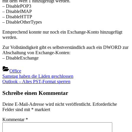
mit dem Wert 1 hinzugefügt werden.
– DisablePOP3
– DisableIMAP
– DisableHTTP
– DisableOtherTypes
Entsprechend konnte nur noch ein Exchange-Konto hinzugefügt
werden.
Zur Vollständigkeit gibt es selbstverständlich auch ein DWORD zur
Abschaltung von Exchange-Konten:
– DisableExchange
Office
Beitragsnavigation
Previous
Samstag haben die Läden geschlossen
Post:
Next
Outlook – Altes PST-Format sperren
Post:
Schreibe einen Kommentar
Deine E-Mail-Adresse wird nicht veröffentlicht.
Erforderliche
Felder sind mit
*
markiert
Kommentar
*