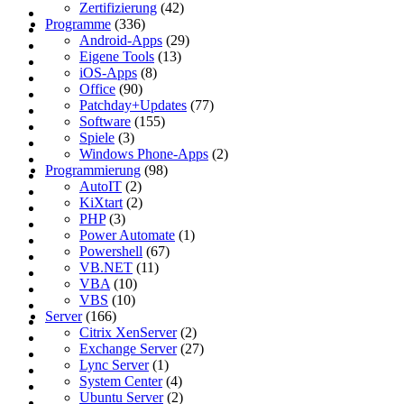
Zertifizierung
(42)
Programme
(336)
Android-Apps
(29)
Eigene Tools
(13)
iOS-Apps
(8)
Office
(90)
Patchday+Updates
(77)
Software
(155)
Spiele
(3)
Windows Phone-Apps
(2)
Programmierung
(98)
AutoIT
(2)
KiXtart
(2)
PHP
(3)
Power Automate
(1)
Powershell
(67)
VB.NET
(11)
VBA
(10)
VBS
(10)
Server
(166)
Citrix XenServer
(2)
Exchange Server
(27)
Lync Server
(1)
System Center
(4)
Ubuntu Server
(2)