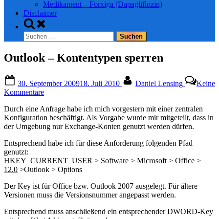
Medikament – Forxiga (Dapagliflozin)
Disclaimer
Toggle
search
Suchen
form
nach:
Outlook – Kontentypen sperren
Posted
By
30. September 2009
18. Juli 2010
Daniel Lensing
Keine
on
zu
Kommentare
Outlook
Durch eine Anfrage habe ich mich vorgestern mit einer zentralen
–
Konfiguration beschäftigt. Als Vorgabe wurde mir mitgeteilt, dass in
Kontentypen
der Umgebung nur Exchange-Konten genutzt werden dürfen.
sperren
Entsprechend habe ich für diese Anforderung folgenden Pfad
genutzt:
HKEY_CURRENT_USER > Software > Microsoft > Office >
12.0
>Outlook > Options
Der Key ist für Office bzw. Outlook 2007 ausgelegt. Für ältere
Versionen muss die Versionsnummer angepasst werden.
Entsprechend muss anschließend ein entsprechender DWORD-Key