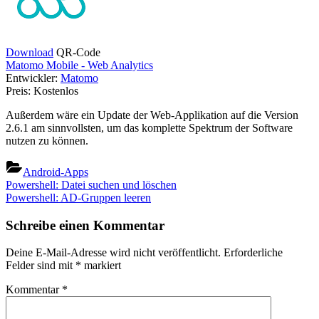
Download
QR-Code
Matomo Mobile - Web Analytics
Entwickler:
Matomo
Preis:
Kostenlos
Außerdem wäre ein Update der Web-Applikation auf die Version
2.6.1 am sinnvollsten, um das komplette Spektrum der Software
nutzen zu können.
Android-Apps
Beitragsnavigation
Previous
Powershell: Datei suchen und löschen
Post:
Next
Powershell: AD-Gruppen leeren
Post:
Schreibe einen Kommentar
Deine E-Mail-Adresse wird nicht veröffentlicht.
Erforderliche
Felder sind mit
*
markiert
Kommentar
*