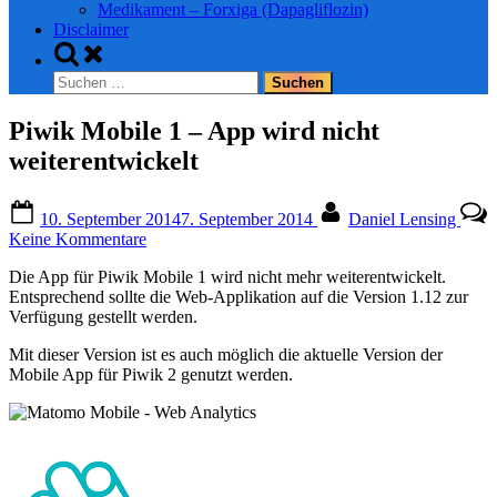
Medikament – Forxiga (Dapagliflozin)
Disclaimer
Toggle
search
Suchen
form
nach:
Piwik Mobile 1 – App wird nicht
weiterentwickelt
Posted
By
10. September 2014
7. September 2014
Daniel Lensing
on
zu
Keine Kommentare
Piwik
Die App für Piwik Mobile 1 wird nicht mehr weiterentwickelt.
Mobile
Entsprechend sollte die Web-Applikation auf die Version 1.12 zur
1
Verfügung gestellt werden.
–
App
Mit dieser Version ist es auch möglich die aktuelle Version der
wird
Mobile App für Piwik 2 genutzt werden.
nicht
weiterentwickelt