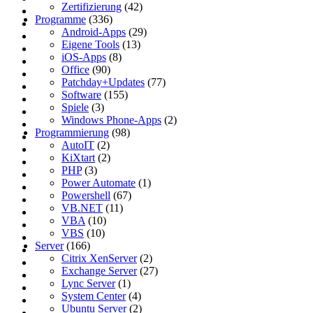
Zertifizierung
(42)
Programme
(336)
Android-Apps
(29)
Eigene Tools
(13)
iOS-Apps
(8)
Office
(90)
Patchday+Updates
(77)
Software
(155)
Spiele
(3)
Windows Phone-Apps
(2)
Programmierung
(98)
AutoIT
(2)
KiXtart
(2)
PHP
(3)
Power Automate
(1)
Powershell
(67)
VB.NET
(11)
VBA
(10)
VBS
(10)
Server
(166)
Citrix XenServer
(2)
Exchange Server
(27)
Lync Server
(1)
System Center
(4)
Ubuntu Server
(2)