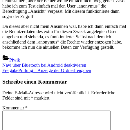
neuinstalliert, aber der Fehler wollte einfach nicht weg gehen. Also
habe ich zum Test einfach mal den User „anonymus“ die
Berechtigung „Ansicht“ verpasst. Mit diesem funktionierte dann
sogar der Zugriff.
Da dieses aber nicht mein Ansinnen war, habe ich dann einfach mal
die Benutzerdaten des extra für diesen Zweck angelegten User
eingeben und siehe da, es funtkionierte. Selbst nachdem ich
anschließend dem „anonymus“ die Rechte wieder entzogen habe,
bekomme ich nun die aktuellen Daten zur Verfügung gestellt.
Piwik
Beitragsnavigation
Previous
Navi über Bluetooth bei Android deaktivieren
Post:
Next
FreigabePrüfung – Anzeige der Ordnerfreigaben
Post:
Schreibe einen Kommentar
Deine E-Mail-Adresse wird nicht veröffentlicht.
Erforderliche
Felder sind mit
*
markiert
Kommentar
*