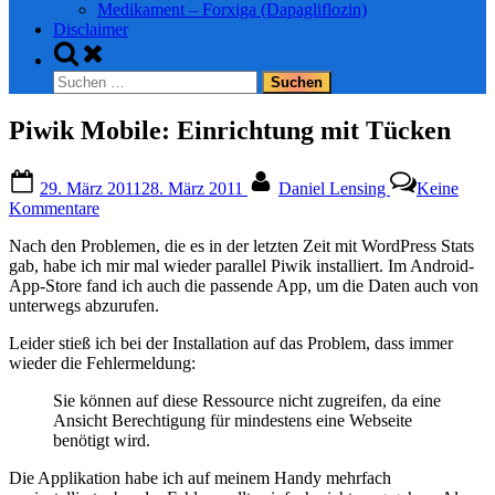
Medikament – Forxiga (Dapagliflozin)
Disclaimer
Toggle
search
Suchen
form
nach:
Piwik Mobile: Einrichtung mit Tücken
Posted
By
29. März 2011
28. März 2011
Daniel Lensing
Keine
on
zu
Kommentare
Piwik
Nach den Problemen, die es in der letzten Zeit mit WordPress Stats
Mobile:
gab, habe ich mir mal wieder parallel Piwik installiert. Im Android-
Einrichtung
App-Store fand ich auch die passende App, um die Daten auch von
mit
unterwegs abzurufen.
Tücken
Leider stieß ich bei der Installation auf das Problem, dass immer
wieder die Fehlermeldung:
Sie können auf diese Ressource nicht zugreifen, da eine
Ansicht Berechtigung für mindestens eine Webseite
benötigt wird.
Die Applikation habe ich auf meinem Handy mehrfach