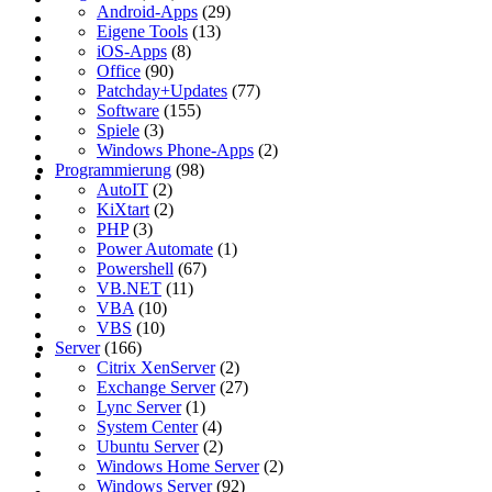
Android-Apps
(29)
Eigene Tools
(13)
iOS-Apps
(8)
Office
(90)
Patchday+Updates
(77)
Software
(155)
Spiele
(3)
Windows Phone-Apps
(2)
Programmierung
(98)
AutoIT
(2)
KiXtart
(2)
PHP
(3)
Power Automate
(1)
Powershell
(67)
VB.NET
(11)
VBA
(10)
VBS
(10)
Server
(166)
Citrix XenServer
(2)
Exchange Server
(27)
Lync Server
(1)
System Center
(4)
Ubuntu Server
(2)
Windows Home Server
(2)
Windows Server
(92)