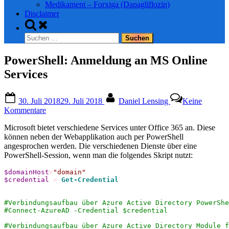
Medikament – Forxiga (Dapagliflozin)
Disclaimer
Toggle
search
Suchen
form
nach:
PowerShell: Anmeldung an MS Online
Services
Posted
By
30. Juli 2018
29. Juli 2018
Daniel Lensing
Keine
on
zu
Kommentare
PowerShell:
Microsoft bietet verschiedene Services unter Office 365 an. Diese
Anmeldung
können neben der Webapplikation auch per PowerShell
an
angesprochen werden. Die verschiedenen Dienste über eine
MS
PowerShell-Session, wenn man die folgendes Skript nutzt:
Online
Services
$domainHost
=
"domain"
$credential
=
Get-Credential
#Verbindungsaufbau über Azure Active Directory PowerShe
#Connect-AzureAD -Credential $credential
#Verbindungsaufbau über Azure Active Directory Module f