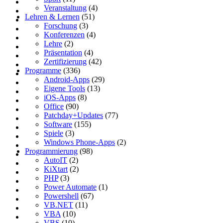
Veranstaltung
(4)
Lehren & Lernen
(51)
Forschung
(3)
Konferenzen
(4)
Lehre
(2)
Präsentation
(4)
Zertifizierung
(42)
Programme
(336)
Android-Apps
(29)
Eigene Tools
(13)
iOS-Apps
(8)
Office
(90)
Patchday+Updates
(77)
Software
(155)
Spiele
(3)
Windows Phone-Apps
(2)
Programmierung
(98)
AutoIT
(2)
KiXtart
(2)
PHP
(3)
Power Automate
(1)
Powershell
(67)
VB.NET
(11)
VBA
(10)
VBS
(10)