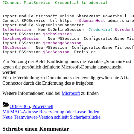
#Connect-MsolService -Credential $credential
Import
-
Module Microsoft.Online.SharePoint.PowerShell 
-
D
Connect
-
SPOService 
-
Url https:
//
$domainHost
-
admin.share
Import
-
$sfboSession
=
 New
-
CsOnlineSession 
-Credential
$credent
Import
-
PSSession 
$sfboSession
$exchangeSession
=
 New
-
PSSession 
-
ConfigurationName Mic
Import
-
PSSession 
$exchangeSession
$SccSession
=
 New
-
PSSession 
-
ConfigurationName Microsof
Import
-
PSSession 
$SccSession
-
Prefix cc
Zur Nutzung der Befehlsauflistung muss die Variable „$domainHost
gegen die persönlich definierte Microsoft-Domain ausgetauscht
werden.
Für die Verbindung zu Domain muss der jeweilig gewünschte AD-
Connector durch die Entfernung des # freigeben.
Weitere Informationen sind bei
Microsoft
zu finden
Office 365
,
Powershell
Beitragsnavigation
Previous
Mit MAC-Adresse Reservierung oder Lease finden
Post:
Next
Neue Teamviewer-Version schließt Sicherheitslücke
Post:
Schreibe einen Kommentar