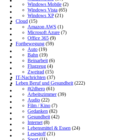
Windows Mobile
(2)
Windows Vista
(65)
Windows XP
(21)
Cloud
(15)
Amazon AWS
(1)
Microsoft Azure
(7)
Office 365
(9)
Fortbewegung
(59)
Auto
(19)
Bahn
(19)
Beinarbeit
(6)
Flugzeug
(4)
Zweirad
(15)
IT-Nachrichten
(37)
Leben Beruf und Gesundheit
(222)
#t2dhero
(61)
Arbeitszimmer
(39)
Audio
(22)
Film / Kino
(7)
Gedanken
(82)
Gesundheit
(42)
Internet
(8)
Lebensmittel & Essen
(24)
Lesestoff
(21)
Sport
(11)