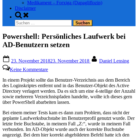
Medikament – Forxiga (Dapagliflozin)
Disclaimer
Toggle
search
Suchen
form
nach:
Powershell: Persönliches Laufwerk bei
AD-Benutzern setzen
Posted
By
23. November 2018
23. November 2018
Daniel Lensing
on
zu
Keine Kommentare
Powershell:
Persönliches
In einem Projekt sollte das Benutzer-Verzeichnis aus dem Bereich
Laufwerk
des Loginskriptes entfernt und in das Benutzer-Objekt des Active
bei
Directory verlagert werden. Da es sich um eine 4-stellige der Anzahl
AD-
sowie mehreren Verzeichnispfaden handelte, wollte ich dieses gern
Benutzern
über PowerShell abarbeiten lassen.
setzen
Bei einem meiner Tests kam es dann zum Problem, dass nicht der
geplante Laufwerksbuchstabe im Benutzerprofil genutzt wurde. Der
letzte freie Buchstabe, in meinem Fall „Z:“, wurde in meinem Fall
verbunden. Im AD-Objekt wurde auch der korrekte Buchstabe
angezeigt. Bei dem hier korrekt abgebildeten Befehl hatte ich den