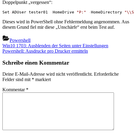
Doppelpunkt „vergessen“:
Set
-
ADUser tester01 
-
HomeDrive 
"P:"
-
HomeDirectory 
"\\S
Dieses wird in PowerShell ohne Fehlermeldung angenommen. Aus
diesem Grund fiel mir diese „Unschärfe“ erst beim Test auf.
Powershell
Beitragsnavigation
Previous
Win10 1703: Ausblenden der Seiten unter Einstellungen
Post:
Next
Powershell: Ausdrucke pro Drucker ermitteln
Post:
Schreibe einen Kommentar
Deine E-Mail-Adresse wird nicht veröffentlicht.
Erforderliche
Felder sind mit
*
markiert
Kommentar
*