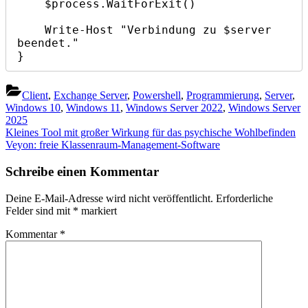
    $process.WaitForExit()

    Write-Host "Verbindung zu $server 
beendet."

}
Client
,
Exchange Server
,
Powershell
,
Programmierung
,
Server
,
Windows 10
,
Windows 11
,
Windows Server 2022
,
Windows Server
2025
Beitragsnavigation
Previous
Kleines Tool mit großer Wirkung für das psychische Wohlbefinden
Post:
Next
Veyon: freie Klassenraum-Management-Software
Post:
Schreibe einen Kommentar
Deine E-Mail-Adresse wird nicht veröffentlicht.
Erforderliche
Felder sind mit
*
markiert
Kommentar
*