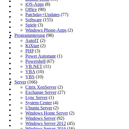
iOS-Apps
(8)
Office
(90)
Patchday+Updates
(77)
Software
(155)
Spiele
(3)
Windows Phone-Apps
(2)
Programmierung
(98)
AutoIT
(2)
KiXtart
(2)
PHP
(3)
Power Automate
(1)
Powershell
(67)
VB.NET
(11)
VBA
(10)
VBS
(10)
Server
(166)
Citrix XenServer
(2)
Exchange Server
(27)
Lync Server
(1)
System Center
(4)
Ubuntu Server
(2)
Windows Home Server
(2)
Windows Server
(92)
Windows Server 2012
(45)
Windows Server 2016
(16)