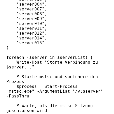
    "server004",

    "server007",

    "server008",

    "server009",

    "server010",

    "server011",

    "server012",

    "server014",

    "server015"

)

foreach ($server in $serverList) {

    Write-Host "Starte Verbindung zu 
$server..."

    # Starte mstsc und speichere den 
Prozess

    $process = Start-Process 
"mstsc.exe" -ArgumentList "/v:$server" 
-PassThru

    # Warte, bis die mstsc-Sitzung 
geschlossen wird
