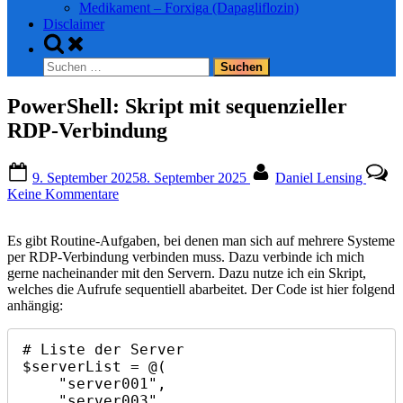
Medikament – Forxiga (Dapagliflozin)
Disclaimer
Toggle
search
Suchen
form
nach:
PowerShell: Skript mit sequenzieller
RDP-Verbindung
Posted
By
9. September 2025
8. September 2025
Daniel Lensing
on
zu
Keine Kommentare
PowerShell:
Skript
Es gibt Routine-Aufgaben, bei denen man sich auf mehrere Systeme
mit
per RDP-Verbindung verbinden muss. Dazu verbinde ich mich
sequenzieller
gerne nacheinander mit den Servern. Dazu nutze ich ein Skript,
RDP-
welches die Aufrufe sequentiell abarbeitet. Der Code ist hier folgend
Verbindung
anhängig:
# Liste der Server

$serverList = @(

    "server001",

    "server003",
