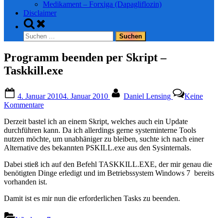
Medikament – Forxiga (Dapagliflozin)
Disclaimer
Toggle
search
Suchen
form
nach:
Programm beenden per Skript –
Taskkill.exe
Posted
By
4. Januar 2010
4. Januar 2010
Daniel Lensing
Keine
on
zu
Kommentare
Programm
Derzeit bastel ich an einem Skript, welches auch ein Update
beenden
durchführen kann. Da ich allerdings gerne systeminterne Tools
per
nutzen möchte, um unabhäniger zu bleiben, suchte ich nach einer
Skript
Alternative des bekannten PSKILL.exe aus den Sysinternals.
–
Taskkill.exe
Dabei stieß ich auf den Befehl TASKKILL.EXE, der mir genau die
benötigten Dinge erledigt und im Betriebssystem Windows 7 bereits
vorhanden ist.
Damit ist es mir nun die erforderlichen Tasks zu beenden.