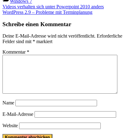
Windows 7
Beitragsnavigation
Previous
Videos verhalten sich unter Powerpoint 2010 anders
Post:
Next
WordPress 2.9 – Probleme mit Terminplanung
Post:
Schreibe einen Kommentar
Deine E-Mail-Adresse wird nicht veröffentlicht.
Erforderliche
Felder sind mit
*
markiert
Kommentar
*
Name
E-Mail-Adresse
Website