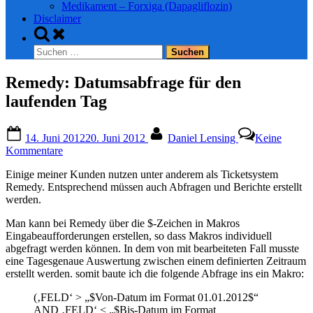
Medikament – Forxiga (Dapagliflozin)
Disclaimer
Toggle
search
Suchen
form
nach:
Remedy: Datumsabfrage für den
laufenden Tag
Posted
By
14. Juni 2012
20. Juni 2012
Daniel Lensing
Keine
on
zu
Kommentare
Remedy:
Einige meiner Kunden nutzen unter anderem als Ticketsystem
Datumsabfrage
Remedy. Entsprechend müssen auch Abfragen und Berichte erstellt
für
werden.
den
laufenden
Man kann bei Remedy über die $-Zeichen in Makros
Tag
Eingabeaufforderungen erstellen, so dass Makros individuell
abgefragt werden können. In dem von mit bearbeiteten Fall musste
eine Tagesgenaue Auswertung zwischen einem definierten Zeitraum
erstellt werden. somit baute ich die folgende Abfrage ins ein Makro:
(‚FELD‘ > „$Von-Datum im Format 01.01.2012$“
AND ‚FELD‘ < „$Bis-Datum im Format