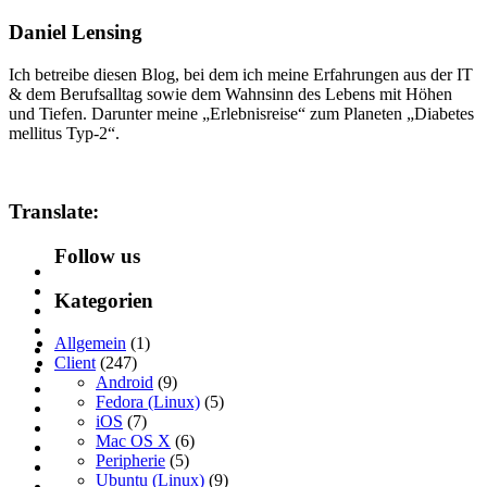
Daniel Lensing
Ich betreibe diesen Blog, bei dem ich meine Erfahrungen aus der IT
& dem Berufsalltag sowie dem Wahnsinn des Lebens mit Höhen
und Tiefen. Darunter meine „Erlebnisreise“ zum Planeten „Diabetes
mellitus Typ-2“.
Translate:
Follow us
Kategorien
Allgemein
(1)
Client
(247)
Android
(9)
Fedora (Linux)
(5)
iOS
(7)
Mac OS X
(6)
Peripherie
(5)
Ubuntu (Linux)
(9)