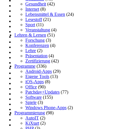
Gesundheit
(42)
Internet
(8)
Lebensmittel & Essen
(24)
Lesestoff
(21)
Sport
(11)
Veranstaltung
(4)
Lehren & Lernen
(51)
Forschung
(3)
Konferenzen
(4)
Lehre
(2)
Präsentation
(4)
Zertifizierung
(42)
Programme
(336)
Android-Apps
(29)
Eigene Tools
(13)
iOS-Apps
(8)
Office
(90)
Patchday+Updates
(77)
Software
(155)
Spiele
(3)
Windows Phone-Apps
(2)
Programmierung
(98)
AutoIT
(2)
KiXtart
(2)
PHP
(3)