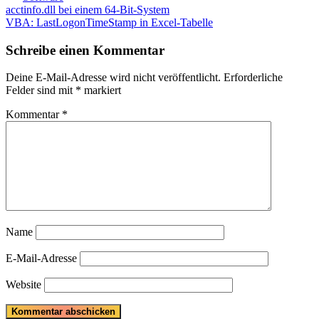
Beitragsnavigation
Previous
acctinfo.dll bei einem 64-Bit-System
Post:
Next
VBA: LastLogonTimeStamp in Excel-Tabelle
Post:
Schreibe einen Kommentar
Deine E-Mail-Adresse wird nicht veröffentlicht.
Erforderliche
Felder sind mit
*
markiert
Kommentar
*
Name
E-Mail-Adresse
Website