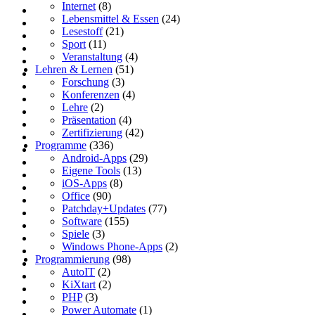
Internet
(8)
Lebensmittel & Essen
(24)
Lesestoff
(21)
Sport
(11)
Veranstaltung
(4)
Lehren & Lernen
(51)
Forschung
(3)
Konferenzen
(4)
Lehre
(2)
Präsentation
(4)
Zertifizierung
(42)
Programme
(336)
Android-Apps
(29)
Eigene Tools
(13)
iOS-Apps
(8)
Office
(90)
Patchday+Updates
(77)
Software
(155)
Spiele
(3)
Windows Phone-Apps
(2)
Programmierung
(98)
AutoIT
(2)
KiXtart
(2)
PHP
(3)
Power Automate
(1)