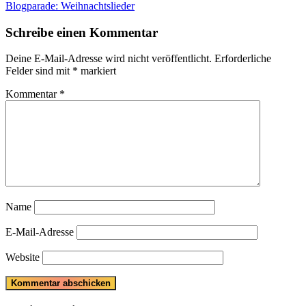
Post:
Next
Blogparade: Weihnachtslieder
Post:
Schreibe einen Kommentar
Deine E-Mail-Adresse wird nicht veröffentlicht.
Erforderliche
Felder sind mit
*
markiert
Kommentar
*
Name
E-Mail-Adresse
Website