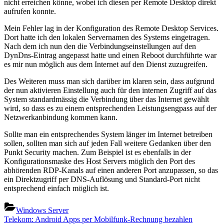
nicht erreichen könne, wobei ich diesen per Remote Desktop direkt
aufrufen konnte.
Mein Fehler lag in der Konfiguration des Remote Desktop Services.
Dort hatte ich den lokalen Servernamen des Systems eingetragen.
Nach dem ich nun den die Verbindungseinstellungen auf den
DynDns-Eintrag angepasst hatte und einen Reboot durchführte war
es mir nun möglich aus dem Internet auf den Dienst zuzugreifen.
Des Weiteren muss man sich darüber im klaren sein, dass aufgrund
der nun aktivieren Einstellung auch für den internen Zugriff auf das
System standardmässig die Verbindung über das Internet gewählt
wird, so dass es zu einem entsprechenden Leistungsengpass auf der
Netzwerkanbindung kommen kann.
Sollte man ein entsprechendes System länger im Internet betreiben
sollen, sollten man sich auf jeden Fall weitere Gedanken über den
Punkt Security machen. Zum Beispiel ist es ebenfalls in der
Konfigurationsmaske des Host Servers möglich den Port des
abhörenden RDP-Kanals auf einen anderen Port anzupassen, so das
ein Direktzugriff per DNS-Auflösung und Standard-Port nicht
entsprechend einfach möglich ist.
Windows Server
Beitragsnavigation
Previous
Telekom: Android Apps per Mobilfunk-Rechnung bezahlen