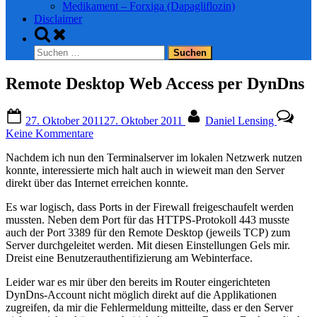
Medikament – Forxiga (Dapagliflozin)
Disclaimer
Toggle
search
Suchen
form
nach:
Remote Desktop Web Access per DynDns
Posted
By
27. Oktober 2011
27. Oktober 2011
Daniel Lensing
on
zu
Keine Kommentare
Remote
Nachdem ich nun den Terminalserver im lokalen Netzwerk nutzen
Desktop
konnte, interessierte mich halt auch in wieweit man den Server
Web
direkt über das Internet erreichen konnte.
Access
per
Es war logisch, dass Ports in der Firewall freigeschaufelt werden
DynDns
mussten. Neben dem Port für das HTTPS-Protokoll 443 musste
auch der Port 3389 für den Remote Desktop (jeweils TCP) zum
Server durchgeleitet werden. Mit diesen Einstellungen Gels mir.
Dreist eine Benutzerauthentifizierung am Webinterface.
Leider war es mir über den bereits im Router eingerichteten
DynDns-Account nicht möglich direkt auf die Applikationen
zugreifen, da mir die Fehlermeldung mitteilte, dass er den Server