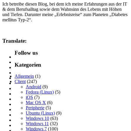
Ich betreibe diesen Blog, bei dem ich meine Erfahrungen aus der IT
& dem Berufsalltag sowie dem Wahnsinn des Lebens mit Höhen
und Tiefen. Darunter meine „Erlebnisreise“ zum Planeten „Diabetes
mellitus Typ-2“.
Translate:
Follow us
Kategorien
Allgemein
(1)
Client
(247)
Android
(9)
Fedora (Linux)
(5)
iOS
(7)
Mac OS X
(6)
Peripherie
(5)
Ubuntu (Linux)
(9)
Windows 10
(63)
Windows 11
(32)
Windows 7
(100)