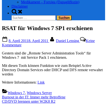
Medikament – Forxiga (Dapagliflozin)
Disclaimer
Toggle
search
Suchen
form
nach:
RSAT für Windows 7 SP1 erschienen
Posted
By
8. April 2011
8. April 2011
Daniel Lensing
Keine
on
zu
Kommentare
RSAT
Gestern sind die „Remote Server Administration Tools“ für
für
Windows 7 mit Service Pack 1 erschienen.
Windows
7
Mit diesen Tools können Funktion wie zum Beispiel Active
SP1
Directory Domain Services oder DHCP und DFS remote verwaltet
erschienen
werden
Weitere Informationen:
Link
Windows 7
,
Windows Server
Beitragsnavigation
Previous
Burnout in der IT: Immer mehr Betroffene
Post:
Next
CD/DVD brennen unter W2K8 R2
Post: