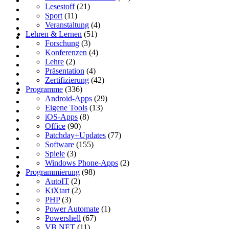
Lesestoff
(21)
Sport
(11)
Veranstaltung
(4)
Lehren & Lernen
(51)
Forschung
(3)
Konferenzen
(4)
Lehre
(2)
Präsentation
(4)
Zertifizierung
(42)
Programme
(336)
Android-Apps
(29)
Eigene Tools
(13)
iOS-Apps
(8)
Office
(90)
Patchday+Updates
(77)
Software
(155)
Spiele
(3)
Windows Phone-Apps
(2)
Programmierung
(98)
AutoIT
(2)
KiXtart
(2)
PHP
(3)
Power Automate
(1)
Powershell
(67)
VB.NET
(11)