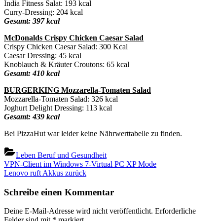
India Fitness Salat: 193 kcal
Curry-Dressing: 204 kcal
Gesamt: 397 kcal
McDonalds Crispy Chicken Caesar Salad
Crispy Chicken Caesar Salad: 300 Kcal
Caesar Dressing: 45 kcal
Knoblauch & Kräuter Croutons: 65 kcal
Gesamt: 410 kcal
BURGERKING Mozzarella-Tomaten Salad
Mozzarella-Tomaten Salad: 326 kcal
Joghurt Delight Dressing: 113 kcal
Gesamt: 439 kcal
Bei PizzaHut war leider keine Nährwerttabelle zu finden.
Leben Beruf und Gesundheit
Beitragsnavigation
Previous
VPN-Client im Windows 7-Virtual PC XP Mode
Post:
Next
Lenovo ruft Akkus zurück
Post:
Schreibe einen Kommentar
Deine E-Mail-Adresse wird nicht veröffentlicht.
Erforderliche
Felder sind mit
*
markiert