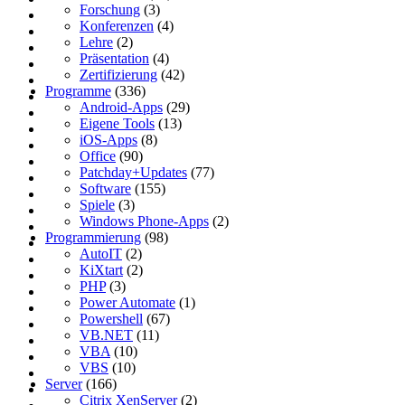
Forschung
(3)
Konferenzen
(4)
Lehre
(2)
Präsentation
(4)
Zertifizierung
(42)
Programme
(336)
Android-Apps
(29)
Eigene Tools
(13)
iOS-Apps
(8)
Office
(90)
Patchday+Updates
(77)
Software
(155)
Spiele
(3)
Windows Phone-Apps
(2)
Programmierung
(98)
AutoIT
(2)
KiXtart
(2)
PHP
(3)
Power Automate
(1)
Powershell
(67)
VB.NET
(11)
VBA
(10)
VBS
(10)
Server
(166)
Citrix XenServer
(2)