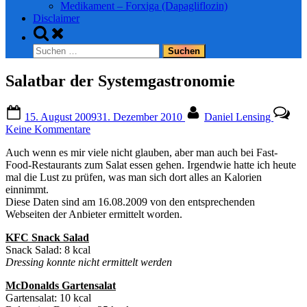
Medikament – Forxiga (Dapagliflozin)
Disclaimer
Toggle
search
Suchen
form
nach:
Salatbar der Systemgastronomie
Posted
By
15. August 2009
31. Dezember 2010
Daniel Lensing
on
zu
Keine Kommentare
Salatbar
Auch wenn es mir viele nicht glauben, aber man auch bei Fast-
der
Food-Restaurants zum Salat essen gehen. Irgendwie hatte ich heute
Systemgastronomie
mal die Lust zu prüfen, was man sich dort alles an Kalorien
einnimmt.
Diese Daten sind am 16.08.2009 von den entsprechenden
Webseiten der Anbieter ermittelt worden.
KFC Snack Salad
Snack Salad: 8 kcal
Dressing konnte nicht ermittelt werden
McDonalds Gartensalat
Gartensalat: 10 kcal