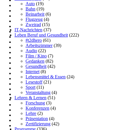
Auto
(19)
Bahn
(19)
Beinarbeit
(6)
Flugzeug
(4)
Zweirad
(15)
IT-Nachrichten
(37)
Leben Beruf und Gesundheit
(222)
#t2dhero
(61)
Arbeitszimmer
(39)
Audio
(22)
Film / Kino
(7)
Gedanken
(82)
Gesundheit
(42)
Internet
(8)
Lebensmittel & Essen
(24)
Lesestoff
(21)
Sport
(11)
Veranstaltung
(4)
Lehren & Lernen
(51)
Forschung
(3)
Konferenzen
(4)
Lehre
(2)
Präsentation
(4)
Zertifizierung
(42)
Programme
(336)