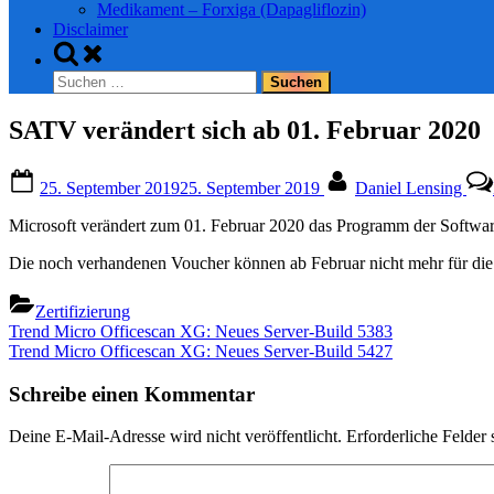
Medikament – Forxiga (Dapagliflozin)
Disclaimer
Toggle
search
Suchen
form
nach:
SATV verändert sich ab 01. Februar 2020
Posted
By
25. September 2019
25. September 2019
Daniel Lensing
on
Microsoft verändert zum 01. Februar 2020 das Programm der Softwa
Die noch verhandenen Voucher können ab Februar nicht mehr für die
Zertifizierung
Beitragsnavigation
Previous
Trend Micro Officescan XG: Neues Server-Build 5383
Post:
Next
Trend Micro Officescan XG: Neues Server-Build 5427
Post:
Schreibe einen Kommentar
Deine E-Mail-Adresse wird nicht veröffentlicht.
Erforderliche Felder 