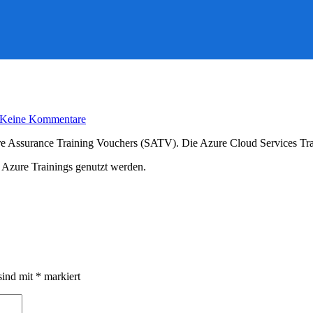
zu
Keine Kommentare
SATV
verändert
re Assurance Training Vouchers (SATV). Die Azure Cloud Services Tr
sich
ab
 Azure Trainings genutzt werden.
01.
Februar
2020
sind mit
*
markiert