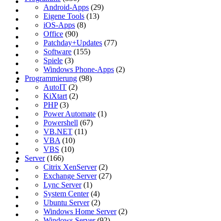
Android-Apps
(29)
Eigene Tools
(13)
iOS-Apps
(8)
Office
(90)
Patchday+Updates
(77)
Software
(155)
Spiele
(3)
Windows Phone-Apps
(2)
Programmierung
(98)
AutoIT
(2)
KiXtart
(2)
PHP
(3)
Power Automate
(1)
Powershell
(67)
VB.NET
(11)
VBA
(10)
VBS
(10)
Server
(166)
Citrix XenServer
(2)
Exchange Server
(27)
Lync Server
(1)
System Center
(4)
Ubuntu Server
(2)
Windows Home Server
(2)
Windows Server
(92)