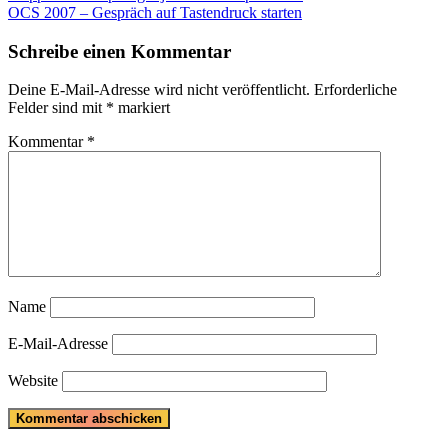
Post:
Next
OCS 2007 – Gespräch auf Tastendruck starten
Post:
Schreibe einen Kommentar
Deine E-Mail-Adresse wird nicht veröffentlicht.
Erforderliche
Felder sind mit
*
markiert
Kommentar
*
Name
E-Mail-Adresse
Website