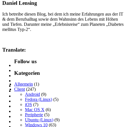
Daniel Lensing
Ich betreibe diesen Blog, bei dem ich meine Erfahrungen aus der IT
& dem Berufsalltag sowie dem Wahnsinn des Lebens mit Höhen
und Tiefen. Darunter meine „Erlebnisreise“ zum Planeten „Diabetes
mellitus Typ-2“.
Translate:
Follow us
Kategorien
Allgemein
(1)
Client
(247)
Android
(9)
Fedora (Linux)
(5)
iOS
(7)
Mac OS X
(6)
Peripherie
(5)
Ubuntu (Linux)
(9)
Windows 10
(63)