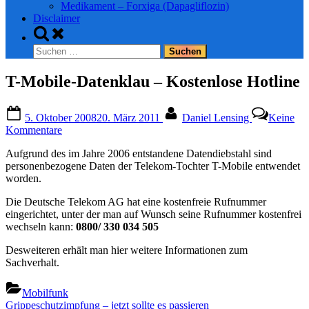
Medikament – Forxiga (Dapagliflozin)
Disclaimer
Toggle
search
Suchen
form
nach:
T-Mobile-Datenklau – Kostenlose Hotline
Posted
By
5. Oktober 2008
20. März 2011
Daniel Lensing
Keine
on
zu
Kommentare
T-
Aufgrund des im Jahre 2006 entstandene Datendiebstahl sind
Mobile-
personenbezogene Daten der Telekom-Tochter T-Mobile entwendet
Datenklau
worden.
–
Kostenlose
Die Deutsche Telekom AG hat eine kostenfreie Rufnummer
Hotline
eingerichtet, unter der man auf Wunsch seine Rufnummer kostenfrei
wechseln kann:
0800/ 330 034 505
Desweiteren erhält man hier weitere Informationen zum
Sachverhalt.
Mobilfunk
Beitragsnavigation
Previous
Grippeschutzimpfung – jetzt sollte es passieren