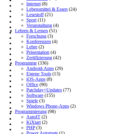
Internet
(8)
Lebensmittel & Essen
(24)
Lesestoff
(21)
Sport
(11)
Veranstaltung
(4)
Lehren & Lernen
(51)
Forschung
(3)
Konferenzen
(4)
Lehre
(2)
Präsentation
(4)
Zertifizierung
(42)
Programme
(336)
Android-Apps
(29)
Eigene Tools
(13)
iOS-Apps
(8)
Office
(90)
Patchday+Updates
(77)
Software
(155)
Spiele
(3)
Windows Phone-Apps
(2)
Programmierung
(98)
AutoIT
(2)
KiXtart
(2)
PHP
(3)
Power Automate
(1)