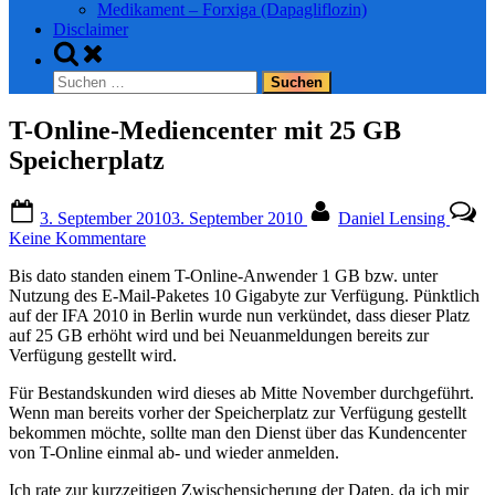
Medikament – Forxiga (Dapagliflozin)
Disclaimer
Toggle
search
Suchen
form
nach:
T-Online-Mediencenter mit 25 GB
Speicherplatz
Posted
By
3. September 2010
3. September 2010
Daniel Lensing
on
zu
Keine Kommentare
T-
Bis dato standen einem T-Online-Anwender 1 GB bzw. unter
Online-
Nutzung des E-Mail-Paketes 10 Gigabyte zur Verfügung. Pünktlich
Mediencenter
auf der IFA 2010 in Berlin wurde nun verkündet, dass dieser Platz
mit
auf 25 GB erhöht wird und bei Neuanmeldungen bereits zur
25
Verfügung gestellt wird.
GB
Speicherplatz
Für Bestandskunden wird dieses ab Mitte November durchgeführt.
Wenn man bereits vorher der Speicherplatz zur Verfügung gestellt
bekommen möchte, sollte man den Dienst über das Kundencenter
von T-Online einmal ab- und wieder anmelden.
Ich rate zur kurzzeitigen Zwischensicherung der Daten, da ich mir