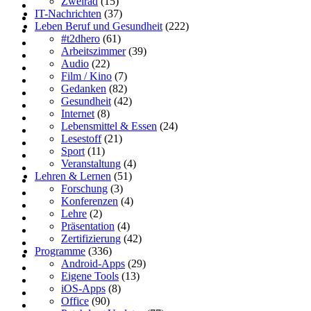
Zweirad
(15)
IT-Nachrichten
(37)
Leben Beruf und Gesundheit
(222)
#t2dhero
(61)
Arbeitszimmer
(39)
Audio
(22)
Film / Kino
(7)
Gedanken
(82)
Gesundheit
(42)
Internet
(8)
Lebensmittel & Essen
(24)
Lesestoff
(21)
Sport
(11)
Veranstaltung
(4)
Lehren & Lernen
(51)
Forschung
(3)
Konferenzen
(4)
Lehre
(2)
Präsentation
(4)
Zertifizierung
(42)
Programme
(336)
Android-Apps
(29)
Eigene Tools
(13)
iOS-Apps
(8)
Office
(90)