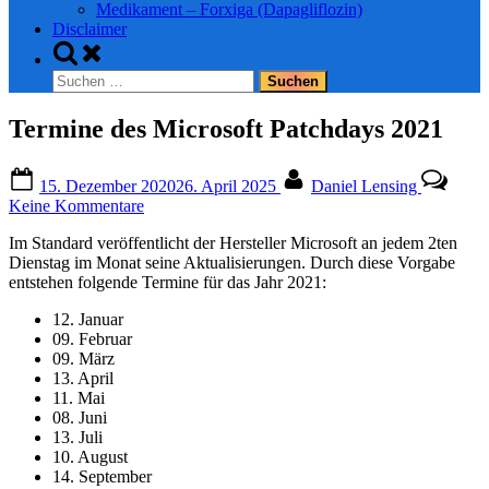
Medikament – Forxiga (Dapagliflozin)
Disclaimer
Toggle
search
Suchen
form
nach:
Termine des Microsoft Patchdays 2021
Posted
By
15. Dezember 2020
26. April 2025
Daniel Lensing
on
zu
Keine Kommentare
Termine
Im Standard veröffentlicht der Hersteller Microsoft an jedem 2ten
des
Dienstag im Monat seine Aktualisierungen. Durch diese Vorgabe
Microsoft
entstehen folgende Termine für das Jahr 2021:
Patchdays
2021
12. Januar
09. Februar
09. März
13. April
11. Mai
08. Juni
13. Juli
10. August
14. September