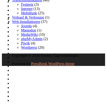
Telekommunikation
(40)
Festnetz
(3)
Internet
(13)
Mobilfunk
(25)
Verkauf & Verlosung
(1)
Web-Installationen
(37)
Joomla
(4)
Mastodon
(1)
MediaWiki
(10)
phpMyAdmin
(2)
Piwik
(4)
Wordpress
(20)
Copyright © 2026 Daniels Tagesmeldungen.
Powered by
PressBook WordPress theme