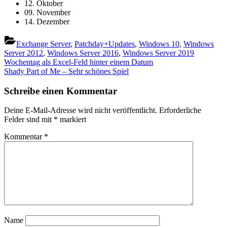
12. Oktober
09. November
14. Dezember
Exchange Server
,
Patchday+Updates
,
Windows 10
,
Windows
Server 2012
,
Windows Server 2016
,
Windows Server 2019
Beitragsnavigation
Previous
Wochentag als Excel-Feld hinter einem Datum
Post:
Next
Shady Part of Me – Sehr schönes Spiel
Post:
Schreibe einen Kommentar
Deine E-Mail-Adresse wird nicht veröffentlicht.
Erforderliche
Felder sind mit
*
markiert
Kommentar
*
Name