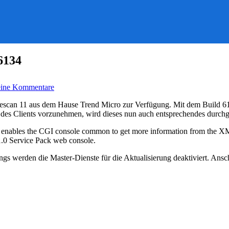
6134
zu
ine Kommentare
Trend
Micro
ficescan 11 aus dem Hause Trend Micro zur Verfügung. Mit dem Build 6
Officescan
des Clients vorzunehmen, wird dieses nun auch entsprechendes durchg
11
–
enables the CGI console common to get more information from the XML f
Neuer
1.0 Service Pack web console.
Patch
6134
ngs werden die Master-Dienste für die Aktualisierung deaktiviert. Ansc