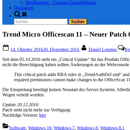
Medikament – Forxiga (Dapagliflozin)
Disclaimer
Toggle
search
Suchen
form
nach:
Trend Micro Officescan 11 – Neuer Patch 
Posted
By
14. Oktober 2016
20. Dezember 2016
Daniel Lensing
Ke
on
Seit dem 05.10.2016 steht ein „Critical Update“ für das Produkt Of
nicht die Berechtigung haben sollten Änderungen an der Webconsole 
This critical patch adds RBA rules in „TrendAuthDef.xml“ and 
required permissions cannot make changes to the OfficeScan 1
Die Einspielung benötigt keinen Neustart des Server-Systems. Allerdi
Wegen verteilt werden.
Update 20.12.2016
:
Patch steht nicht mehr zur Verfügung
Nachfolge-Version:
hier
Software
,
Windows 10
,
Windows 7
,
Windows 8
,
Windows 8.1