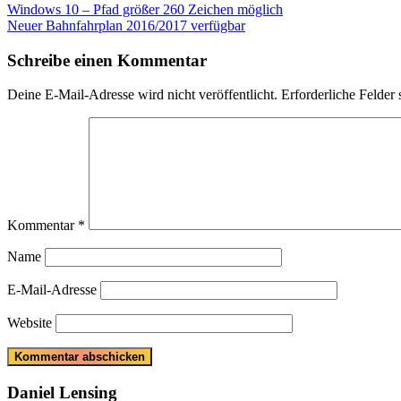
Beitragsnavigation
Previous
Windows 10 – Pfad größer 260 Zeichen möglich
Post:
Next
Neuer Bahnfahrplan 2016/2017 verfügbar
Post:
Schreibe einen Kommentar
Deine E-Mail-Adresse wird nicht veröffentlicht.
Erforderliche Felder 
Kommentar
*
Name
E-Mail-Adresse
Website
Daniel Lensing