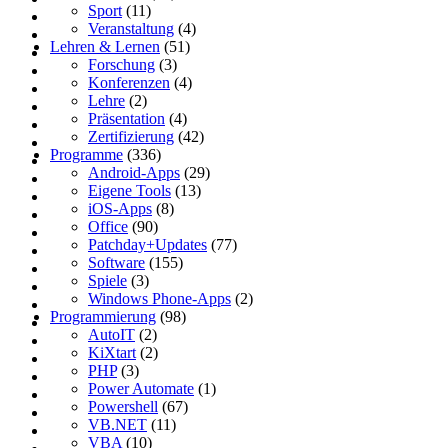
Sport
(11)
Veranstaltung
(4)
Lehren & Lernen
(51)
Forschung
(3)
Konferenzen
(4)
Lehre
(2)
Präsentation
(4)
Zertifizierung
(42)
Programme
(336)
Android-Apps
(29)
Eigene Tools
(13)
iOS-Apps
(8)
Office
(90)
Patchday+Updates
(77)
Software
(155)
Spiele
(3)
Windows Phone-Apps
(2)
Programmierung
(98)
AutoIT
(2)
KiXtart
(2)
PHP
(3)
Power Automate
(1)
Powershell
(67)
VB.NET
(11)
VBA
(10)