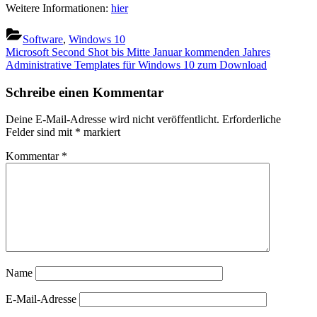
Weitere Informationen:
hier
Software
,
Windows 10
Beitragsnavigation
Previous
Microsoft Second Shot bis Mitte Januar kommenden Jahres
Post:
Next
Administrative Templates für Windows 10 zum Download
Post:
Schreibe einen Kommentar
Deine E-Mail-Adresse wird nicht veröffentlicht.
Erforderliche
Felder sind mit
*
markiert
Kommentar
*
Name
E-Mail-Adresse