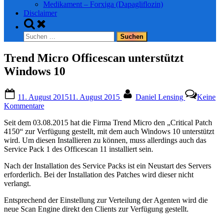
Medikament – Forxiga (Dapagliflozin)
Disclaimer
Toggle
search
Suchen
form
nach:
Trend Micro Officescan unterstützt
Windows 10
Posted
By
11. August 2015
11. August 2015
Daniel Lensing
Keine
on
zu
Kommentare
Trend
Seit dem 03.08.2015 hat die Firma Trend Micro den „Critical Patch
Micro
4150“ zur Verfügung gestellt, mit dem auch Windows 10 unterstützt
Officescan
wird. Um diesen Installieren zu können, muss allerdings auch das
unterstützt
Service Pack 1 des Officescan 11 installiert sein.
Windows
10
Nach der Installation des Service Packs ist ein Neustart des Servers
erforderlich. Bei der Installation des Patches wird dieser nicht
verlangt.
Entsprechend der Einstellung zur Verteilung der Agenten wird die
neue Scan Engine direkt den Clients zur Verfügung gestellt.