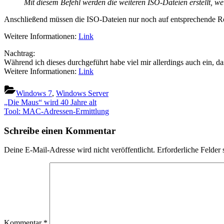
Mit diesem Befehl werden die weiteren ISO-Dateien erstellt, we
Anschließend müssen die ISO-Dateien nur noch auf entsprechende R
Weitere Informationen:
Link
Nachtrag:
Während ich dieses durchgeführt habe viel mir allerdings auch ein, d
Weitere Informationen:
Link
Windows 7
,
Windows Server
Beitragsnavigation
Previous
„Die Maus“ wird 40 Jahre alt
Post:
Next
Tool: MAC-Adressen-Ermittlung
Post:
Schreibe einen Kommentar
Deine E-Mail-Adresse wird nicht veröffentlicht.
Erforderliche Felder 
Kommentar
*