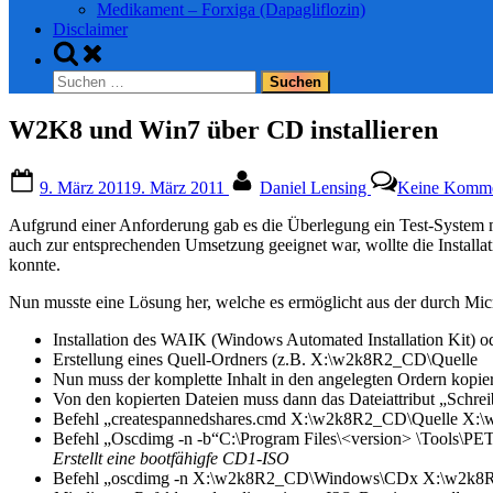
Medikament – Forxiga (Dapagliflozin)
Disclaimer
Toggle
search
Suchen
form
nach:
W2K8 und Win7 über CD installieren
Posted
By
9. März 2011
9. März 2011
Daniel Lensing
Keine Komme
on
Aufgrund einer Anforderung gab es die Überlegung ein Test-System
auch zur entsprechenden Umsetzung geeignet war, wollte die Installa
konnte.
Nun musste eine Lösung her, welche es ermöglicht aus der durch Mi
Installation des WAIK (Windows Automated Installation Kit)
Erstellung eines Quell-Ordners (z.B. X:\w2k8R2_CD\Quelle
Nun muss der komplette Inhalt in den angelegten Ordern kopie
Von den kopierten Dateien muss dann das Dateiattribut „Schrei
Befehl „createspannedshares.cmd X:\w2k8R2_CD\Quelle X
Befehl „Oscdimg -n -b“C:\Program Files\<version> \Tool
Erstellt eine bootfähigfe CD1-ISO
Befehl „oscdimg -n X:\w2k8R2_CD\Windows\CDx X:\w2k8