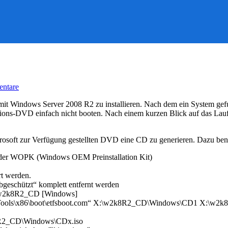
zu
ntare
W2K8
und
 mit Windows Server 2008 R2 zu installieren. Nach dem ein System g
Win7
tions-DVD einfach nicht booten. Nach einem kurzen Blick auf das Laufw
über
CD
installieren
crosoft zur Verfügung gestellten DVD eine CD zu generieren. Dazu be
 oder WOPK (Windows OEM Preinstallation Kit)
rt werden.
bgeschützt“ komplett entfernt werden
:\w2k8R2_CD [Windows]
s\PETools\x86\boot\etfsboot.com“ X:\w2k8R2_CD\Windows\CD1 X:\w
R2_CD\Windows\CDx.iso