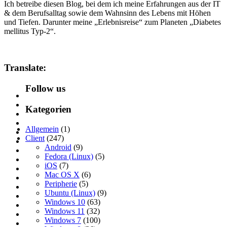
Ich betreibe diesen Blog, bei dem ich meine Erfahrungen aus der IT
& dem Berufsalltag sowie dem Wahnsinn des Lebens mit Höhen
und Tiefen. Darunter meine „Erlebnisreise“ zum Planeten „Diabetes
mellitus Typ-2“.
Translate:
Follow us
Kategorien
Allgemein
(1)
Client
(247)
Android
(9)
Fedora (Linux)
(5)
iOS
(7)
Mac OS X
(6)
Peripherie
(5)
Ubuntu (Linux)
(9)
Windows 10
(63)
Windows 11
(32)
Windows 7
(100)