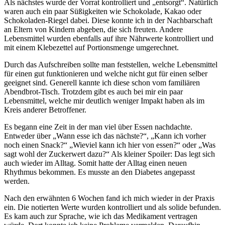
Als nächstes wurde der Vorrat kontrolliert und „entsorgt“. Natürlich
waren auch ein paar Süßigkeiten wie Schokolade, Kakao oder
Schokoladen-Riegel dabei. Diese konnte ich in der Nachbarschaft
an Eltern von Kindern abgeben, die sich freuten. Andere
Lebensmittel wurden ebenfalls auf ihre Nährwerte kontrolliert und
mit einem Klebezettel auf Portionsmenge umgerechnet.
Durch das Aufschreiben sollte man feststellen, welche Lebensmittel
für einen gut funktionieren und welche nicht gut für einen selber
geeignet sind. Generell kannte ich diese schon vom familiären
Abendbrot-Tisch. Trotzdem gibt es auch bei mir ein paar
Lebensmittel, welche mir deutlich weniger Impakt haben als im
Kreis anderer Betroffener.
Es begann eine Zeit in der man viel über Essen nachdachte.
Entweder über „Wann esse ich das nächste?“, „Kann ich vorher
noch einen Snack?“ „Wieviel kann ich hier von essen?“ oder „Was
sagt wohl der Zuckerwert dazu?“ Als kleiner Spoiler: Das legt sich
auch wieder im Alltag. Somit hatte der Alltag einen neuen
Rhythmus bekommen. Es musste an den Diabetes angepasst
werden.
Nach den erwähnten 6 Wochen fand ich mich wieder in der Praxis
ein. Die notierten Werte wurden kontrolliert und als solide befunden.
Es kam auch zur Sprache, wie ich das Medikament vertragen