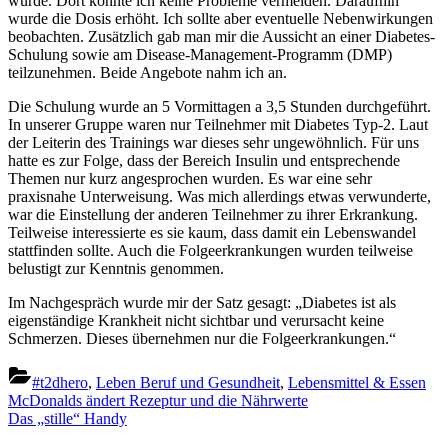
würde. Dort konnte ich keine Probleme vermelden. Daraufhin
wurde die Dosis erhöht. Ich sollte aber eventuelle Nebenwirkungen
beobachten. Zusätzlich gab man mir die Aussicht an einer Diabetes-
Schulung sowie am Disease-Management-Programm (DMP)
teilzunehmen. Beide Angebote nahm ich an.
Die Schulung wurde an 5 Vormittagen a 3,5 Stunden durchgeführt.
In unserer Gruppe waren nur Teilnehmer mit Diabetes Typ-2. Laut
der Leiterin des Trainings war dieses sehr ungewöhnlich. Für uns
hatte es zur Folge, dass der Bereich Insulin und entsprechende
Themen nur kurz angesprochen wurden. Es war eine sehr
praxisnahe Unterweisung. Was mich allerdings etwas verwunderte,
war die Einstellung der anderen Teilnehmer zu ihrer Erkrankung.
Teilweise interessierte es sie kaum, dass damit ein Lebenswandel
stattfinden sollte. Auch die Folgeerkrankungen wurden teilweise
belustigt zur Kenntnis genommen.
Im Nachgespräch wurde mir der Satz gesagt: „Diabetes ist als
eigenständige Krankheit nicht sichtbar und verursacht keine
Schmerzen. Dieses übernehmen nur die Folgeerkrankungen.“
#t2dhero
,
Leben Beruf und Gesundheit
,
Lebensmittel & Essen
Beitragsnavigation
Previous
McDonalds ändert Rezeptur und die Nährwerte
Post:
Next
Das „stille“ Handy
Post: