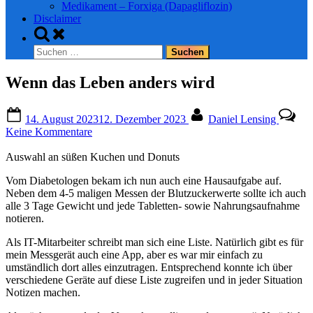
Medikament – Forxiga (Dapagliflozin)
Disclaimer
Toggle
search
Suchen
form
nach:
Wenn das Leben anders wird
Posted
By
14. August 2023
12. Dezember 2023
Daniel Lensing
on
zu
Keine Kommentare
Wenn
das
Auswahl an süßen Kuchen und Donuts
Leben
Vom Diabetologen bekam ich nun auch eine Hausaufgabe auf.
anders
Neben dem 4-5 maligen Messen der Blutzuckerwerte sollte ich auch
wird
alle 3 Tage Gewicht und jede Tabletten- sowie Nahrungsaufnahme
notieren.
Als IT-Mitarbeiter schreibt man sich eine Liste. Natürlich gibt es für
mein Messgerät auch eine App, aber es war mir einfach zu
umständlich dort alles einzutragen. Entsprechend konnte ich über
verschiedene Geräte auf diese Liste zugreifen und in jeder Situation
Notizen machen.