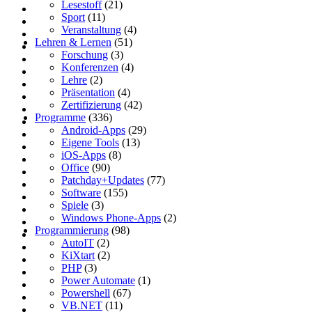
Lesestoff
(21)
Sport
(11)
Veranstaltung
(4)
Lehren & Lernen
(51)
Forschung
(3)
Konferenzen
(4)
Lehre
(2)
Präsentation
(4)
Zertifizierung
(42)
Programme
(336)
Android-Apps
(29)
Eigene Tools
(13)
iOS-Apps
(8)
Office
(90)
Patchday+Updates
(77)
Software
(155)
Spiele
(3)
Windows Phone-Apps
(2)
Programmierung
(98)
AutoIT
(2)
KiXtart
(2)
PHP
(3)
Power Automate
(1)
Powershell
(67)
VB.NET
(11)