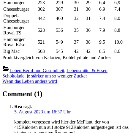
Hamburger
253
259
30
29
6,4
6,9
Cheeseburger
302
307
31
30
6,9
7,4
Doppel-
442
460
32
31
7,4
8,0
Cheeseburger
Hamburger
528
536
35
36
7,9
8,8
Royal TS
Hamburger
521
549
37
38
9,5
10,0
Royal Käse
Big Mac
503
545
42
42
8,5
8,6
Produktvergleich von Kalorien, Kohlehydrate und Zucker
Leben Beruf und Gesundheit
,
Lebensmittel & Essen
Beitragsnavigation
Previous
Schokolade: je stärker um so weniger Zucker
Post:
Next
Wenn das Leben anders wird
Post:
on
Comment
(1)
“McDonalds
Rea
sagt:
ändert
5. August 2023 um 16:37 Uhr
Rezeptur
komplett vergessen wird hier der McPlant, der von
und
415Kalorien nun auf stolze 912Kalorien aufgestiegen ist! das
ist eine sehr negative Änderung!