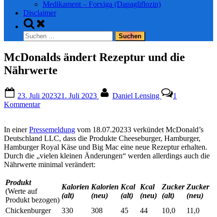
Medikament – Forxiga (Dapagliflozin)
Disclaimer
Toggle
search
Suchen
form
nach:
McDonalds ändert Rezeptur und die
Nährwerte
Posted
By
23. Juli 2023
21. Juli 2023
Daniel Lensing
1
on
zu
Kommentar
McDonalds
ändert
In einer
Pressemeldung
vom 18.07.20233 verkündet McDonald’s
Rezeptur
Deutschland LLC, dass die Produkte Cheeseburger, Hamburger,
und
Hamburger Royal Käse und Big Mac eine neue Rezeptur erhalten.
die
Durch die „vielen kleinen Änderungen“ werden allerdings auch die
Nährwerte
Nährwerte minimal verändert:
Produkt
Kalorien
Kalorien
Kcal
Kcal
Zucker
Zucker
(Werte auf
(alt)
(neu)
(alt)
(neu)
(alt)
(neu)
Produkt bezogen)
Chickenburger
330
308
45
44
10,0
11,0