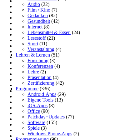
Audio
(22)
Film / Kino
(7)
Gedanken
(82)
Gesundheit
(42)
Internet
(8)
Lebensmittel & Essen
(24)
Lesestoff
(21)
Sport
(11)
Veranstaltung
(4)
Lehren & Lernen
(51)
Forschung
(3)
Konferenzen
(4)
Lehre
(2)
Präsentation
(4)
Zertifizierung
(42)
Programme
(336)
Android-Apps
(29)
Eigene Tools
(13)
iOS-Apps
(8)
Office
(90)
Patchday+Updates
(77)
Software
(155)
Spiele
(3)
Windows Phone-Apps
(2)
Programmierung
(98)