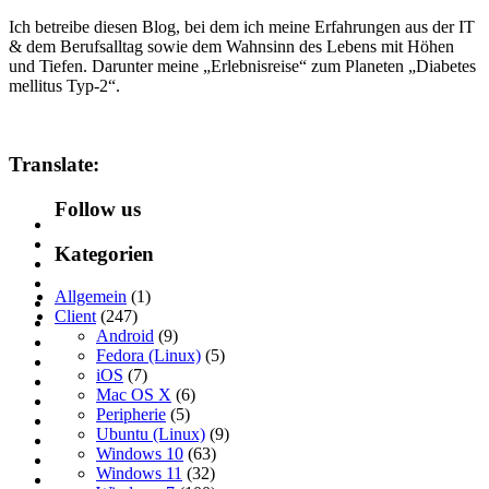
Ich betreibe diesen Blog, bei dem ich meine Erfahrungen aus der IT
& dem Berufsalltag sowie dem Wahnsinn des Lebens mit Höhen
und Tiefen. Darunter meine „Erlebnisreise“ zum Planeten „Diabetes
mellitus Typ-2“.
Translate:
Follow us
Kategorien
Allgemein
(1)
Client
(247)
Android
(9)
Fedora (Linux)
(5)
iOS
(7)
Mac OS X
(6)
Peripherie
(5)
Ubuntu (Linux)
(9)
Windows 10
(63)
Windows 11
(32)