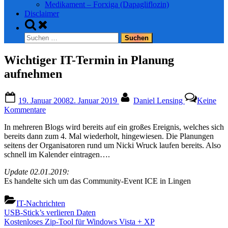
Medikament – Forxiga (Dapagliflozin)
Disclaimer
Toggle
search
Suchen
form
nach:
Wichtiger IT-Termin in Planung
aufnehmen
Posted
By
19. Januar 2008
2. Januar 2019
Daniel Lensing
Keine
on
zu
Kommentare
Wichtiger
In mehreren Blogs wird bereits auf ein großes Ereignis, welches sich
IT-
bereits dann zum 4. Mal wiederholt, hingewiesen. Die Planungen
Termin
seitens der Organisatoren rund um Nicki Wruck laufen bereits. Also
in
schnell im Kalender eintragen….
Planung
aufnehmen
Update 02.01.2019:
Es handelte sich um das Community-Event ICE in Lingen
IT-Nachrichten
Beitragsnavigation
Previous
USB-Stick’s verlieren Daten
Post:
Next
Kostenloses Zip-Tool für Windows Vista + XP