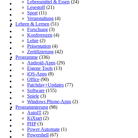
Lebensmittel & Essen
(24)
Lesestoff
(21)
Sport
(11)
Veranstaltung
(4)
Lehren & Lernen
(51)
Forschung
(3)
Konferenzen
(4)
Lehre
(2)
Präsentation
(4)
Zertifizierung
(42)
Programme
(336)
Android-Apps
(29)
Eigene Tools
(13)
iOS-Apps
(8)
Office
(90)
Patchday+Updates
(77)
Software
(155)
Spiele
(3)
Windows Phone-Apps
(2)
Programmierung
(98)
AutoIT
(2)
KiXtart
(2)
PHP
(3)
Power Automate
(1)
Powershell
(67)